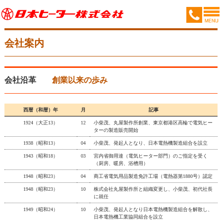
会社案内
会社沿革
創業以来の歩み
西暦（和暦）年
月
記事
1924（大正13）
12
小柴茂、丸屋製作所創業、東京都港区高輪で電気ヒー
ターの製造販売開始
1938（昭和13）
04
小柴茂、発起人となり、日本電熱機製造組合を設立
1943（昭和18）
03
宮内省御用達（電気ヒーター部門）のご指定を受く
（厨房、暖房、浴槽用）
1948（昭和23）
04
商工省電気用品製造免許工場（電熱器第1880号）認定
1948（昭和23）
10
株式会社丸屋製作所と組織変更し、小柴茂、初代社長
に就任
1949（昭和24）
10
小柴茂、発起人となり日本電熱機製造組合を解散し、
日本電熱機工業協同組合を設立