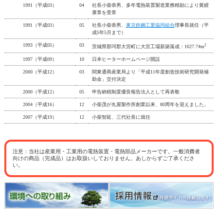
1991（平成03）
04
社長小柴恭男、多年電熱装置製造業務精励により黄綬
褒章を受章
1991（平成03）
05
社長小柴恭男、
東京鉄鋼工業協同組合
理事長就任（平
成5年5月まで）
1993（平成05）
03
2
茨城県那珂郡大宮町に大宮工場新築落成：1627.74m
1997（平成09）
10
日本ヒーターホームページ開設
2000（平成12）
03
関東通商産業局より「平成11年度創造技術研究開発補
助金」交付決定
2000（平成12）
05
申告納税制度優良報告法人として再表敬
2004（平成16）
12
小柴茂が丸屋製作所創業以来、80周年を迎えました。
2007（平成19）
12
小柴智延、三代社長に就任
注意：当社は産業用・工業用の電熱装置・電熱部品メーカーです。一般消費者
向けの商品（完成品）はお取扱いしておりません。あしからずご了承くださ
い。