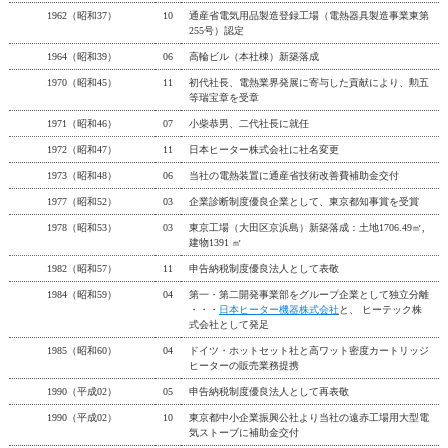
1962（昭和37）
10
通産省電気用品製造登録工場（電熱器具製造事業東第
255号）認定
1964（昭和39）
06
高輪ビル（本社棟）新築落成
1970（昭和45）
11
初代社長、電熱業界発展に寄与した貢献により、勲五
等瑞宝章を受章
1971（昭和46）
07
小柴恭男、二代社長に就任
1972（昭和47）
11
日本ヒーター株式会社に社名変更
1973（昭和48）
06
当社の電熱装置に通産省技術改善費補助金交付
1977（昭和52）
03
企業診断制度優良企業として、東京都知事賞を受賞
1978（昭和53）
03
東京工場（大田区京浜島）新築落成：土地1706.49㎡,
建物1391 ㎡
1982（昭和57）
11
申告納税制度優良法人として表敬
1984（昭和59）
04
第一・第二開発事業部をグループ企業として独立分離
・・・
日本ヒーター機器株式会社
と、 ヒーテック株
式会社として発足
1985（昭和60）
04
ドイツ・ホットセット社と高ワット密度カートリッジ
ヒーターの販売業務提携
1990（平成02）
05
申告納税制度優良法人として再表敬
1990（平成02）
10
東京都中小企業振興公社より当社の遠赤工場用大型電
気ストーブに補助金交付