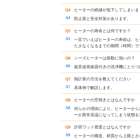
Q4
ヒーターの絶縁が低下してしまいま
A4
防止策と安全対策があります。
Q5
ヒーターの寿命とは何ですか？
A5
一言でいえばヒーターの寿命は、ヒ
たさなくなるまでの期間（時間）で
Q6
シーズヒーターは振動に強いの？
A6
超音波発振器付きの洗浄機にとりつ
Q7
熱計算の方法を教えてください
A7
具体例で解説します。
Q8
ヒーターの空焼きとはなんですか
A8
何らかの理由により、ヒーターから
ーが異常高温になってしまう状態を
Q9
許容ワット密度とはなんですか
A9
ヒーターの構造、材質から上限とさ