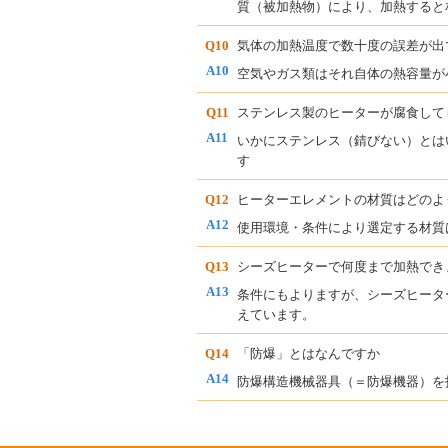
質（被加熱物）により、加熱すると
Q10
気体の加熱温度で数十度の誤差が出
A10
空気やガス類はそれ自体の熱容量が
Q11
ステンレス製のヒーターが腐食して
A11
いかにステンレス（錆びない）とは
す
Q12
ヒーターエレメントの材質はどのよ
A12
使用環境・条件により選定する材質
Q13
シーズヒーターで何度まで加熱でき
A13
条件にもよりますが、シーズヒータ
えています。
Q14
「防爆」とはなんですか
A14
防爆構造機械器具（＝防爆機器）を