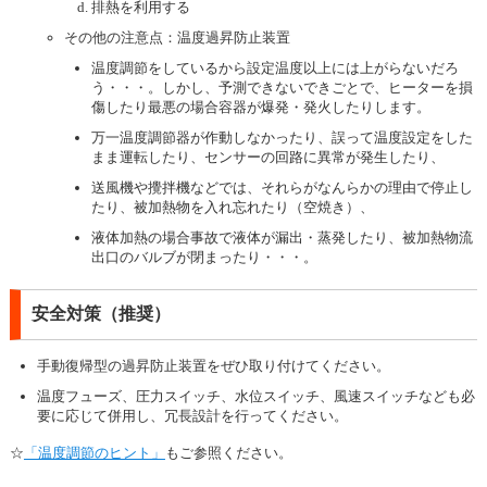
排熱を利用する
その他の注意点：温度過昇防止装置
温度調節をしているから設定温度以上には上がらないだろ
う・・・。しかし、予測できないできごとで、ヒーターを損
傷したり最悪の場合容器が爆発・発火したりします。
万一温度調節器が作動しなかったり、誤って温度設定をした
まま運転したり、センサーの回路に異常が発生したり、
送風機や攪拌機などでは、それらがなんらかの理由で停止し
たり、被加熱物を入れ忘れたり（空焼き）、
液体加熱の場合事故で液体が漏出・蒸発したり、被加熱物流
出口のバルブが閉まったり・・・。
安全対策（推奨）
手動復帰型の過昇防止装置をぜひ取り付けてください。
温度フューズ、圧力スイッチ、水位スイッチ、風速スイッチなども必
要に応じて併用し、冗長設計を行ってください。
☆
「温度調節のヒント」
もご参照ください。