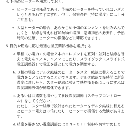
予備のヒーターを用意しておく。
ヒーターは消耗品であり、予備のヒーターを持っていればいざと
いうときあわてずにすむ。但し、保管条件（特に湿度）には十分
ご注意を。
大型ヒーターの場合、あらかじめ予備のエレメントを組み込んで
おくと、結線を替えれば加熱物の増加、急速加熱の必要性、予熱
時間の短縮、ヒーターの損傷などに即応できます。
目的や用途に応じ最適な温度調節機器を選択する
単相（小電力）の場合２本のエレメントを直列・並列と結線を替
えて電力を１／４、１／２にしたり、スライダック（スライド式
電圧調整器）で電圧を落として電力を調整する。
３相の場合はデルタ結線のヒーターをスター結線に替えることで
電力を１／３にすることができます。デルタ結線で短時間に所定
温度に達したら、スター結線に替えて熱均衡を保つようにすれば
温度調節設備が簡略化できます。
あるいは回路数を増やして多段温度調節（ステップコントロー
ル）をしてください。
ただし、スター結線で設計されたヒーターをデルタ結線に替える
とヒーター電力は３倍になり、ヒーターが損傷する危険がありま
す。
精度を要さない温度調節にはＯＮ－ＯＦＦ制御をおすすめしま