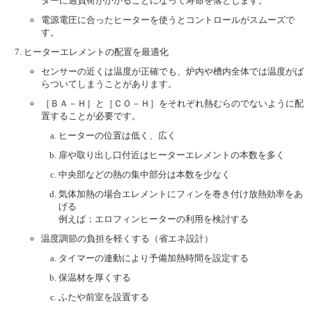
ターに過負荷がかかることになって寿命を落とします。
電源電圧に合ったヒーターを使うとコントロールがスムーズで
す。
ヒーターエレメントの配置を最適化
センサーの近くは温度が正確でも、炉内や槽内全体では温度がば
らついてしまうことがあります。
［ＢＡ－Ｈ］と［ＣＯ－Ｈ］をそれぞれ熱むらのでないように配
置することが必要です。
ヒーターの位置は低く、広く
扉や取り出し口付近はヒーターエレメントの本数を多く
中央部などの熱の集中部分は本数を少なく
気体加熱の場合エレメントにフィンを巻き付け放熱効率をあ
げる
例えば：エロフィンヒーターの利用を検討する
温度調節の負担を軽くする（省エネ設計）
タイマーの連動により予備加熱時間を設定する
保温材を厚くする
ふたや前室を設置する