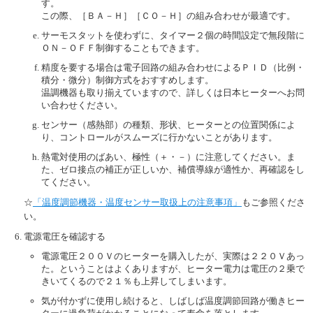
す。
この際、［ＢＡ－Ｈ］［ＣＯ－Ｈ］の組み合わせが最適です。
サーモスタットを使わずに、タイマー２個の時間設定で無段階に
ＯＮ－ＯＦＦ制御することもできます。
精度を要する場合は電子回路の組み合わせによるＰＩＤ（比例・
積分・微分）制御方式をおすすめします。
温調機器も取り揃えていますので、詳しくは日本ヒーターへお問
い合わせください。
センサー（感熱部）の種類、形状、ヒーターとの位置関係によ
り、コントロールがスムーズに行かないことがあります。
熱電対使用のばあい、極性（＋・－）に注意してください。ま
た、ゼロ接点の補正が正しいか、補償導線が適性か、再確認をし
てください。
☆
「温度調節機器・温度センサー取扱上の注意事項」
もご参照くださ
い。
電源電圧を確認する
電源電圧２００Ｖのヒーターを購入したが、実際は２２０Ｖあっ
た。ということはよくありますが、ヒーター電力は電圧の２乗で
きいてくるので２１％も上昇してしまいます。
気が付かずに使用し続けると、しばしば温度調節回路が働きヒー