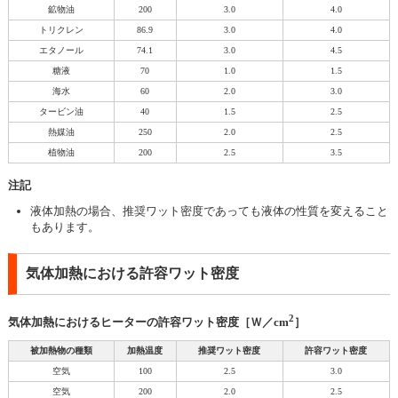
鉱物油
200
3.0
4.0
トリクレン
86.9
3.0
4.0
エタノール
74.1
3.0
4.5
糖液
70
1.0
1.5
海水
60
2.0
3.0
タービン油
40
1.5
2.5
熱媒油
250
2.0
2.5
植物油
200
2.5
3.5
注記
液体加熱の場合、推奨ワット密度であっても液体の性質を変えること
もあります。
気体加熱における許容ワット密度
2
気体加熱におけるヒーターの許容ワット密度［Ｗ／cm
］
被加熱物の種類
加熱温度
推奨ワット密度
許容ワット密度
空気
100
2.5
3.0
空気
200
2.0
2.5