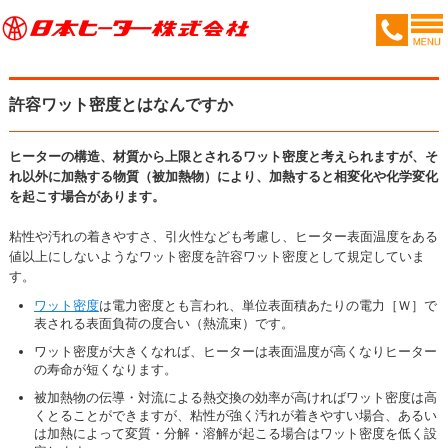
許容ワット密度とはなんですか
ヒーターの構造、材質から上限とされるワット密度と考えられますが、そ
れ以外に加熱する物質（被加熱物）により、加熱すると相変化や化学変化
を起こす場合があります。
粘性や汚れの着きやすさ、引火性なども考慮し、ヒーター表面温度をある
値以上にしないようなワット密度を許容ワット密度として規定していま
す。
ワット密度
は電力密度とも言われ、単位表面積あたりの電力［Ｗ］で
表される表面負荷の度合い（熱流束）です。
ワット密度が大きくなれば、ヒーターは表面温度が高くなりヒーター
の寿命が短くなります。
被加熱物の伝導・対流による熱交換の効率が高ければワット密度は高
くとることができますが、粘性が強く汚れが着きやすい場合、あるい
は加熱によって変質・分解・溶解が起こる場合はワット密度を低く設