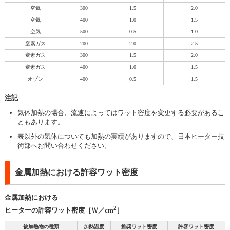
空気
300
1.5
2.0
空気
400
1.0
1.5
空気
500
0.5
1.0
窒素ガス
200
2.0
2.5
窒素ガス
300
1.5
2.0
窒素ガス
400
1.0
1.5
オゾン
400
0.5
1.5
注記
気体加熱の場合、流速によってはワット密度を変更する必要があるこ
ともあります。
表以外の気体についても加熱の実績がありますので、日本ヒーター技
術部へお問い合わせください。
金属加熱における許容ワット密度
金属加熱における
2
ヒーターの許容ワット密度［Ｗ／cm
］
被加熱物の種類
加熱温度
推奨ワット密度
許容ワット密度