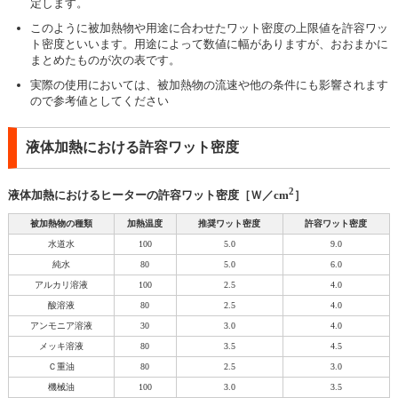
定します。
このように被加熱物や用途に合わせたワット密度の上限値を許容ワッ
ト密度といいます。用途によって数値に幅がありますが、おおまかに
まとめたものが次の表です。
実際の使用においては、被加熱物の流速や他の条件にも影響されます
ので参考値としてください
液体加熱における許容ワット密度
2
液体加熱におけるヒーターの許容ワット密度［Ｗ／cm
］
被加熱物の種類
加熱温度
推奨ワット密度
許容ワット密度
水道水
100
5.0
9.0
純水
80
5.0
6.0
アルカリ溶液
100
2.5
4.0
酸溶液
80
2.5
4.0
アンモニア溶液
30
3.0
4.0
メッキ溶液
80
3.5
4.5
Ｃ重油
80
2.5
3.0
機械油
100
3.0
3.5