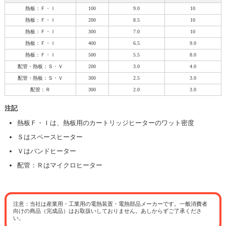
熱板：Ｆ・Ｉ
100
9.0
10
熱板：Ｆ・Ｉ
200
8.5
10
熱板：Ｆ・Ｉ
300
7.0
10
熱板：Ｆ・Ｉ
400
6.5
9.0
熱板：Ｆ・Ｉ
500
5.5
8.0
配管・熱板：Ｓ・Ｖ
200
3.0
4.0
配管・熱板：Ｓ・Ｖ
300
2.5
3.0
配管：Ｒ
300
2.0
3.0
注記
熱板Ｆ・Ｉは、熱板用のカートリッジヒーターのワット密度
Ｓはスペースヒーター
Ｖはバンドヒーター
配管：Ｒはマイクロヒーター
注意：当社は産業用・工業用の電熱装置・電熱部品メーカーです。一般消費者
向けの商品（完成品）はお取扱いしておりません。あしからずご了承くださ
い。