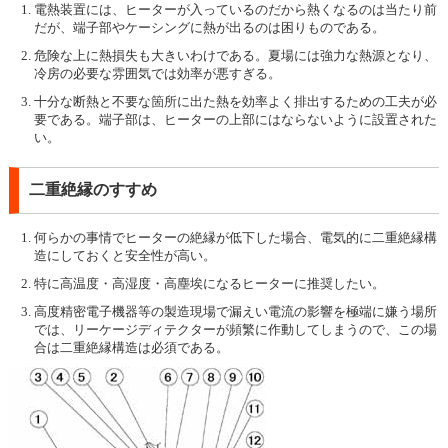
電熱装置には、ヒーターが入っているのだから熱くなるのは当たり前
だが、端子部やケーシングに熱が出るのは困りものである。
危険な上に熱損失も大きいわけである。夏場には強力な熱源となり、
冷房の必要な雰囲気では効率が悪すぎる。
十分な断熱と不要な箇所に出た熱を効率よく排出するための工夫が必
要である。端子部は、ヒーターの上部にはならないように設置された
い。
二重絶縁のすすめ
何らかの事情でヒーターの絶縁が低下した場合、電気的に二重絶縁構
造にしておくと安全性が高い。
特に高温度・高湿度・高塵埃になるヒーターに推奨したい。
高度精密電子機器等の製造現場で漏えい電流の影響を極端に嫌う場所
では、リーケージディテクターが頻繁に作動してしまうので、この場
合は二重絶縁構造は必須である。