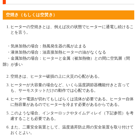
空焼き（もしくは空焚き）
ヒーターの空焼きとは、例えば次の状態でヒーターに通電し続けるこ
とを言う。
・気体加熱の場合：熱風発生器の風が止まる
・液体加熱の場合：油直接加熱ヒーターの油がなくなる
・金属加熱の場合：ヒーターと金属（被加熱物）との間に空気層（間
隙）が多い
空焼きは、ヒーター破損の上に火災の心配がある。
ヒーターが大容量の場合など、いくら温度調節器機能付きと言って
も、サーモスタットだけの動作では心配である。
ヒーター電源が切れてもしばらくは流体が必要である。ヒーター自体
に熱容量があるのでヒーターを冷ます必要があるからである。
このような場合、インターロックやタイムディレイ（下記参照）を考
慮することも必要である。
また、二重安全装置として、温度過昇防止用の安全装置を取り付けて
おくとよい。