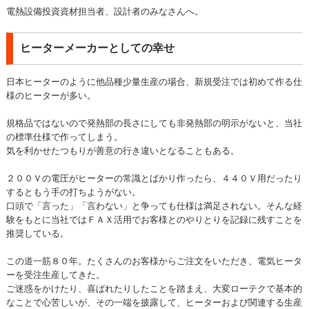
電熱設備投資資材担当者、設計者のみなさんへ。
ヒーターメーカーとしての幸せ
日本ヒーターのように他品種少量生産の場合、新規受注では初めて作る仕
様のヒーターが多い。
規格品ではないので発熱部の長さにしても非発熱部の明示がないと、当社
の標準仕様で作ってしまう。
気を利かせたつもりが善意の行き違いとなることもある。
２００Ｖの電圧がヒーターの常識とばかり作ったら、４４０Ｖ用だったり
するともう手の打ちようがない。
口頭で「言った」「言わない」と争っても仕様は満足されない。そんな経
験をもとに当社ではＦＡＸ活用でお客様とのやりとりを記録に残すことを
推奨している。
この道一筋８０年。たくさんのお客様からご注文をいただき、電気ヒータ
ーを受注生産してきた。
ご迷惑をかけたり、喜ばれたりしたことを踏まえ、大変ローテクで基本的
なことで心苦しいが、その一端を披露して、ヒーターおよび関連する生産