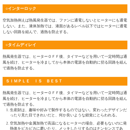
○インターロック
空気加熱例えば熱風発生器では、ファンに通電しないとヒーターにも通電
しない。また、液体加熱では、液面があるレベル以下ではヒーターに通電
しない回路を組んで、過熱を防止する。
○タイムディレイ
熱風発生器では、ヒーターＯＦＦ後、タイマーなどを用いて一定時間は通
風を続け、ヒーターを冷ましてから本体の電源を自動的に切る回路を組ん
で過熱を防止する。
ＳＩＭＰＬＥ ＩＳ ＢＥＳＴ
熱風発生器では、ヒーターＯＦＦ後、タイマーなどを用いて一定時間は通
風を続け、ヒーターを冷ましてから本体の電源を自動的に切る回路を組ん
で過熱を防止する。
生産財は、趣味や好みで製作するものではない。変わったデザインだ
ったり見た目できれいだと、何か良いような錯覚にとらわれる。
空気加熱や金属加熱で高温になるヒーターの場合、必要もないのに発
熱体をピカピカに磨いたり、メッキしたりするのはナンセンスであ