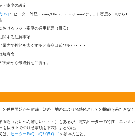
ット密度の設定
[W]
： ヒーター外径6.5mm,9.0mm,12mm,15mmでワット密度を1.0から10.0
]。
におけるワット密度の適用範囲（目安）
に関する注意事項
じ電力で外径を太くすると寿命は延びるが・・・
は短寿命
の実績から最適解をご提案。
ーの使用開始から断線・短絡・地絡により発熱体としての機能を果たさなく
的問題（たいへん難しい・・・）もあるが、電気ヒーターの特性、エレメン
ーを扱う上での注意事項を下表にまとめた。
ては、
ヒーターFAQ (Q3,Q5,Q11)
を参照のこと。