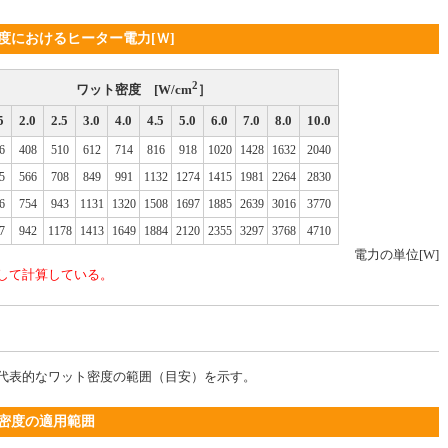
度におけるヒーター電力[Ｗ]
2
ワット密度 [W/cm
］
5
2.0
2.5
3.0
4.0
4.5
5.0
6.0
7.0
8.0
10.0
6
408
510
612
714
816
918
1020
1428
1632
2040
5
566
708
849
991
1132
1274
1415
1981
2264
2830
6
754
943
1131
1320
1508
1697
1885
2639
3016
3770
7
942
1178
1413
1649
1884
2120
2355
3297
3768
4710
電力の単位[W]
して計算している。
代表的なワット密度の範囲（目安）を示す。
密度の適用範囲