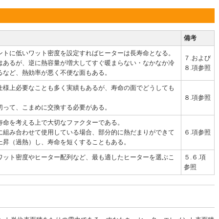
備考
ントに低いワット密度を設定すればヒーターは長寿命となる。
７.および
はあるが、逆に熱容量が増大してすぐ暖まらない・なかなか冷
８.項参照
るなど、熱効率が悪く不便な面もある。
仕様上必要なことも多く実績もあるが、寿命の面でどうしても
８.項参照
切って、こまめに交換する必要がある。
寿命を考える上で大切なファクターである。
に組み合わせて使用している場合、部分的に熱だまりができて
６.項参照
上昇（過熱）し、寿命を短くすることもある。
ワット密度やヒーター配列など、最も適したヒーターを選ぶこ
５.６.項
参照