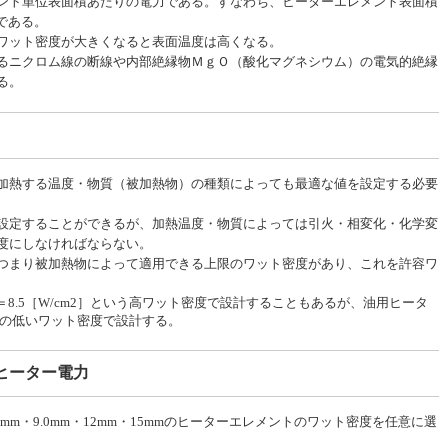
メント単位表面積あたりの電力である。すなわち、ヒーターエレメント表面積
値である。
ワット密度が大きくなると表面温度は高くなる。
るニクロム線の断線や内部絶縁物ＭｇＯ（酸化マグネシウム）の電気的絶縁
る。
加熱する温度・物質（被加熱物）の種類によっても最適な値を設定する必要
設定することができるが、加熱温度・物質によっては引火・相変化・化学変
度にしなければならない。
つまり被加熱物によって適用できる上限のワット密度があり、これを許容ワ
8.5［W/cm2］という高ワット密度で設計することもあるが、油用ヒータ
程度の低いワット密度で設計する。
ヒーター電力
mm・9.0mm・12mm・15mmのヒーターエレメントのワット密度を任意に選