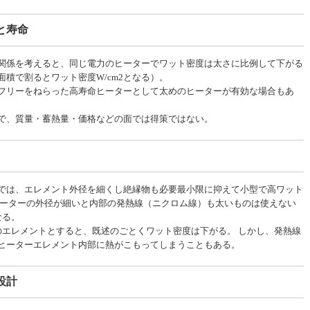
と寿命
関係を考えると、同じ電力のヒーターでワット密度は太さに比例して下がる
積で割るとワット密度W/cm2となる）。
フリーをねらった高寿命ヒーターとして太めのヒーターが有効な場合もあ
で、質量・蓄熱量・価格などの面では得策ではない。
では、エレメント外径を細くし絶縁物も必要最小限に抑えて小型で高ワット
ヒーターの外径が細いと内部の発熱線（ニクロム線）も太いものは使えない
なる。
のエレメントとすると、既述のごとくワット密度は下がる。 しかし、発熱線
ヒーターエレメント内部に熱がこもってしまうこともある。
設計