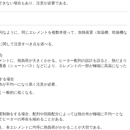
できない場合もあり、注意が必要である。
利なように、同じエレメントを複数本使って、加熱装置（加温槽、乾燥機な
に関して注意すべき点を述べる。
合
メントに、熱負荷が大きくかかる。ヒーター配列の設計を誤ると、熱だまり
通過（ショートパス）などにより、エレメントの一部が極端に高温になった
する場合
布が不均一になり易く注意が必要。
く一般的に低くなる。
度制御をする場合、配列や回路配分によっては熱分布が極端に不均一とな
てヒーターの寿命を縮めることがある。
え、各エレメントに均等に熱負荷がかかることが大切である。