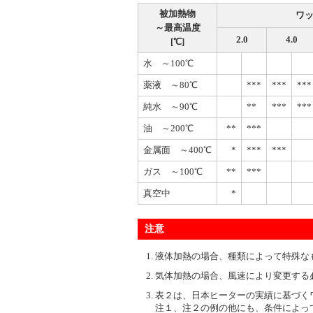
被加熱物
ワッ
～最高温度
2.0
4.0
[℃]
水 ～100℃
薬液 ～80℃
***
***
***
純水 ～90℃
**
***
***
油 ～200℃
**
***
金属面 ～400℃
*
***
***
ガス ～100℃
**
***
真空中
*
注意
液体加熱の場合、種類によって特殊な
気体加熱の場合、風速により変更する
表２は、日本ヒーターの実績に基づく
注１、注２の例の他にも、条件によっ