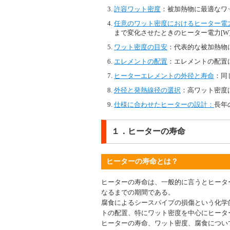
許容ワット密度
：被加熱物に最適なワ
任意のワット密度におけるヒーター電力
まで変化させたときのヒーター電力[W
ワット密度の目安
：代表的な被加熱物
エレメントの配置
：エレメントの配置
ヒーターエレメントの外径と寿命
：同
外径と発熱線径の選択
：高ワット密度
仕様に合わせたヒーターの設計：
長年
１．ヒーターの寿命
ヒーターの寿命とは？
ヒーターの寿命は、一般的に言うとヒータ
なるまでの期間である。
腐食によるシースパイプの損傷という化学
トの配置、特にワット密度を中心にヒータ
ヒーターの寿命、ワット密度、腐食につい