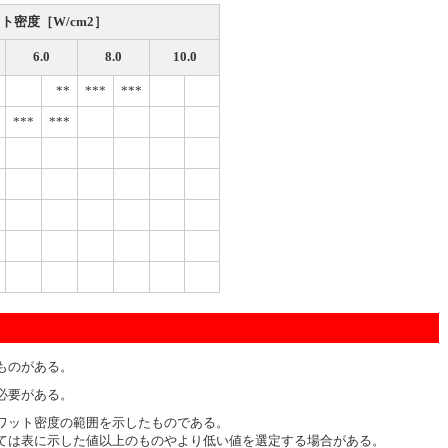
ト密度［W/cm2］
6.0
8.0
10.0
**
***
***
***
***
ものがある。
必要がある。
ワット密度の範囲を示したものである。
ては表に示した値以上のものやより低い値を選定する場合がある。