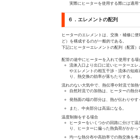
実際にヒーターを使用する際には適用
６．エレメントの配列
ヒーターのエレメントは、交換・補修に便
ど）を構成するのが一般的である。
下記にヒーターエレメントの配列（配置）
配管の途中にヒーターを入れて使用する場
流体入口より出口に近いヒーターエレ
やエレメントの相互干渉・流体の短絡
り、熱交換の効率が落ちたりする。
流れのない大気中で、熱伝導や対流で加熱
自然対流での加熱は、ヒーターの熱分
発熱面の端の部分は、熱が伝わりやす
また、中央部分は高温になる。
温度制御をする場合
ヒーターをいくつかの回路に分けて温
り、ヒーターに偏った熱負荷がかかっ
均一な熱分布や高効率での熱交換を考