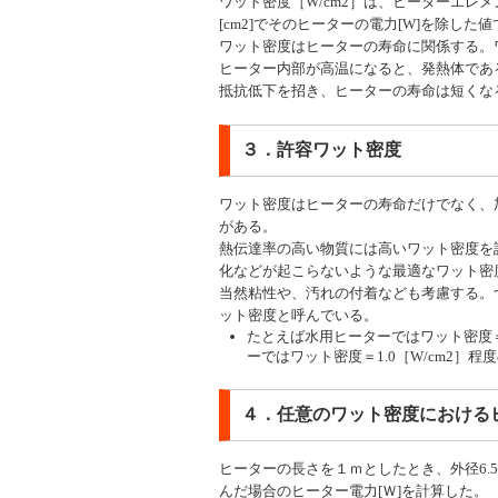
ワット密度［W/cm2］は、ヒーターエレ
[cm2]でそのヒーターの電力[W]を除した
ワット密度はヒーターの寿命に関係する。
ヒーター内部が高温になると、発熱体であ
抵抗低下を招き、ヒーターの寿命は短くな
３．許容ワット密度
ワット密度はヒーターの寿命だけでなく、
がある。
熱伝達率の高い物質には高いワット密度を
化などが起こらないような最適なワット密
当然粘性や、汚れの付着なども考慮する。
ット密度と呼んでいる。
たとえば水用ヒーターではワット密度＝
ーではワット密度＝1.0［W/cm2］
４．任意のワット密度における
ヒーターの長さを１ｍとしたとき、外径6.5
んだ場合のヒーター電力[Ｗ]を計算した。