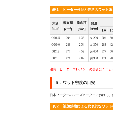
表１ ヒーター外径と任意のワット密
表面積
断面積
太さ
質量
2
2
[mm]
[g/m]
[cm
]
[cm
]
1.0
1.
OD6.5
204
1.33
約200
204
30
OD9.0
283
2.54
約350
283
42
OD12
377
4.52
約600
377
56
OD15
471
7.07
約900
471
70
注意：ヒーターエレメントの長さは１ｍと
５．ワット密度の目安
日本ヒーターのシーズヒーターにおける、
表２ 被加熱物による代表的なワット