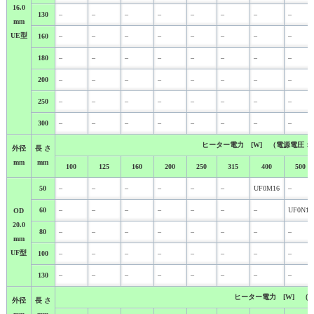
16.0
130
–
–
–
–
–
–
–
–
mm
UE型
160
–
–
–
–
–
–
–
–
180
–
–
–
–
–
–
–
–
200
–
–
–
–
–
–
–
–
250
–
–
–
–
–
–
–
–
300
–
–
–
–
–
–
–
–
ヒーター電力 [W] （電源電圧：２
外径
長 さ
mm
mm
100
125
160
200
250
315
400
500
50
–
–
–
–
–
–
UF0M16
–
60
–
–
–
–
–
–
–
UF0N16
OD
20.0
80
–
–
–
–
–
–
–
–
mm
UF型
100
–
–
–
–
–
–
–
–
130
–
–
–
–
–
–
–
–
ヒーター電力 [W] （
外径
長 さ