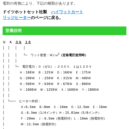
電対の有無により、下記の種類があります。
ドイツホットセット社製
ハイワットカート
リッジヒーター
のページに戻る。
型番説明
Ｕ Ａ
０Ｇ
１６
│ │ │ │
2
│ │ │ └─ ワット密度：Ｗ/㎝
（定格電圧使用時）
│ │ │
│ │ └─ 電圧電力：０（ゼロ）：２３０Ｖ、１は１２０Ｖ
│ │ Ａ：100Ｗ Ｂ：125Ｗ Ｄ：160Ｗ Ｅ：175Ｗ
│ │ Ｇ：200Ｗ Ｉ：250Ｗ Ｋ：315Ｗ Ｍ：400Ｗ
│ │ Ｎ：500Ｗ Ｐ：630Ｗ Ｒ：670Ｗ Ｓ：800Ｗ
│ │ Ｖ：1000Ｗ Ｗ：1250Ｗ Ｘ：1600Ｗ Ｙ：1800Ｗ
│ │
│ └─── ヒーター外径：
│ Ａ:6.5mm Ｂ:8mm Ｃ：10mm Ｄ：12.5mm Ｅ：16mm
│ Ｇ：6.3mm（1/4インチ）Ｈ：15.81mm（5/8インチ）
│ Ｆ：20mm Ｊ：6.5mm（熱電対付）Ｌ：10mm（熱電対付）
│ Ｍ：12.5mm（熱電対付）