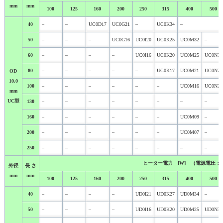
mm
mm
100
125
160
200
250
315
400
500
40
–
–
UC0D17
UC0G21
–
UC0K34
–
50
–
–
–
UC0G16
UC0I20
UC0K25
UC0M32
–
60
–
–
–
–
UC0I16
UC0K20
UC0M25
UC0N32
80
–
–
–
–
–
UC0K17
UC0M21
UC0N27
OD
10.0
100
–
–
–
–
–
–
UC0M16
UC0N20
mm
UC型
130
–
–
–
–
–
–
–
–
160
–
–
–
–
–
–
UC0M09
–
200
–
–
–
–
–
–
UC0M07
–
250
–
–
–
–
–
–
–
–
ヒーター電力 [W] （電源電圧：２
外径
長 さ
mm
mm
100
125
160
200
250
315
400
500
40
–
–
–
–
UD0I21
UD0K27
UD0M34
–
50
–
–
–
–
UD0I16
UD0K20
UD0M25
UD0N32