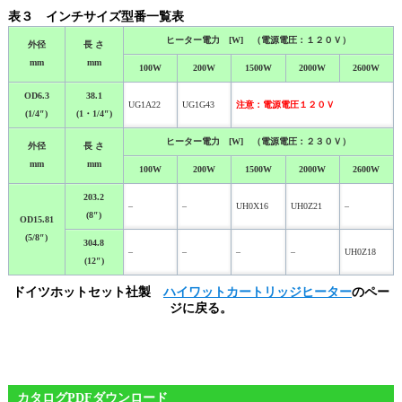
表３ インチサイズ型番一覧表
ヒーター電力 [W] （電源電圧：１２０Ｖ）
外径
長 さ
mm
mm
100W
200W
1500W
2000W
2600W
OD6.3
38.1
UG1A22
UG1G43
注意：電源電圧１２０Ｖ
(1/4″)
(1・1/4″)
ヒーター電力 [W] （電源電圧：２３０Ｖ）
外径
長 さ
mm
mm
100W
200W
1500W
2000W
2600W
203.2
–
–
UH0X16
UH0Z21
–
(8″)
OD15.81
(5/8″)
304.8
–
–
–
–
UH0Z18
(12″)
ドイツホットセット社製
ハイワットカートリッジヒーター
のペー
ジに戻る。
カタログPDFダウンロード