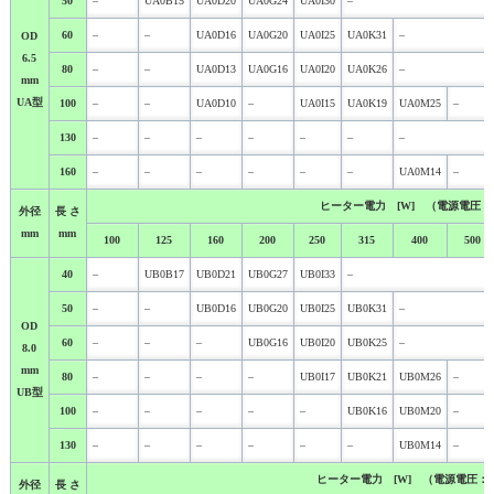
50
–
UA0B15
UA0D20
UA0G24
UA0I30
–
60
–
–
UA0D16
UA0G20
UA0I25
UA0K31
–
OD
6.5
80
–
–
UA0D13
UA0G16
UA0I20
UA0K26
–
mm
UA型
100
–
–
UA0D10
–
UA0I15
UA0K19
UA0M25
–
130
–
–
–
–
–
–
–
160
–
–
–
–
–
–
UA0M14
–
ヒーター電力 [W] （電源電圧：２
外径
長 さ
mm
mm
100
125
160
200
250
315
400
500
40
–
UB0B17
UB0D21
UB0G27
UB0I33
–
50
–
–
UB0D16
UB0G20
UB0I25
UB0K31
–
OD
60
–
–
–
UB0G16
UB0I20
UB0K25
–
8.0
mm
80
–
–
–
–
UB0I17
UB0K21
UB0M26
–
UB型
100
–
–
–
–
–
UB0K16
UB0M20
–
130
–
–
–
–
–
–
UB0M14
–
ヒーター電力 [W] （電源電圧：２
外径
長 さ