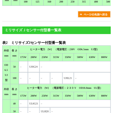
mm
mm
100
125
160
200
250
315
400
500
ミリサイズＪセンサー付型番一覧表
表2 ミリサイズJセンサー付型番一覧表
ヒーター電力 [W] （電源電圧：230V OD6.5mm UJ型）
外径
長 さ
mm
mm
175W
200W
250W
315W
350W
500W
630W
800W
OD
50
–
UJ0G24
–
6.5
UJ
100
–
–
–
–
UJ0L21
–
型
ヒーター電力 [W] （電源電圧：２３０Ｖ OD10.0mm UL型）
外径
長 さ
mm
mm
175W
200W
250W
315W
350W
500W
630W
800W
40
–
UL0G21
–
50
–
–
UL0I20
–