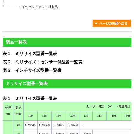
│
└───── ドイツホットセット社製品
製品一覧表
表１ ミリサイズ型番一覧表
表２ ミリサイズＪセンサー付型番一覧表
表３ インチサイズ型番一覧表
ミリサイズ型番一覧表
表１ ミリサイズ型番一覧表
ヒーター電力 [W] （電源電圧：２
外径
長 さ
mm
mm
100
125
160
200
250
315
400
500
40
UA0A16
UA0B20
UA0D26
UA0G33
–