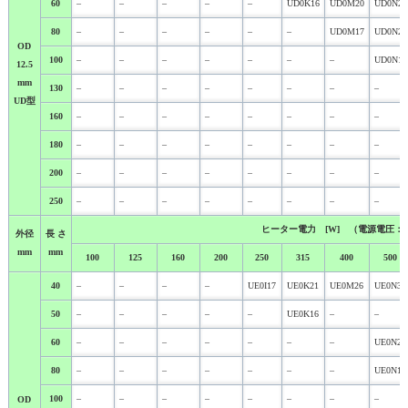
60
–
–
–
–
–
UD0K16
UD0M20
UD0N26
80
–
–
–
–
–
–
UD0M17
UD0N21
OD
100
–
–
–
–
–
–
–
UD0N16
12.5
mm
130
–
–
–
–
–
–
–
–
UD型
160
–
–
–
–
–
–
–
–
180
–
–
–
–
–
–
–
–
200
–
–
–
–
–
–
–
–
250
–
–
–
–
–
–
–
–
ヒーター電力 [W] （電源電圧：２
外径
長 さ
mm
mm
100
125
160
200
250
315
400
500
40
–
–
–
–
UE0I17
UE0K21
UE0M26
UE0N33
50
–
–
–
–
–
UE0K16
–
–
60
–
–
–
–
–
–
–
UE0N20
80
–
–
–
–
–
–
–
UE0N17
100
–
–
–
–
–
–
–
–
OD