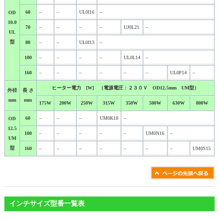
60
–
–
UL0I16
–
OD
10.0
70
–
–
–
–
UJ0L21
–
UL
型
80
–
–
UL0I13
–
100
–
–
–
–
UL0L14
–
160
–
–
–
–
–
–
UL0P14
–
ヒーター電力 [W] （電源電圧：２３０Ｖ OD12.5mm UM型）
外径
長 さ
mm
mm
175W
200W
250W
315W
350W
500W
630W
800W
60
–
–
–
UM0K18
–
OD
12.5
100
–
–
–
–
–
UM0N16
–
UM
型
160
–
–
–
–
–
–
–
UM0S15
インチサイズ型番一覧表