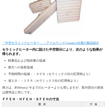
「中空セラミックヒーター 」：アイルランドCeramicx社製の製品紹介
セラミックヒーター内に設けた中空部分により、次のような効果が
得られます。
軽量化および熱容量の低減
後方への放射低減
予熱時間の低減：－４０％（セラミックス社の応用例より）
省エネ：－１５％（セラミックス社の応用例より）
厚さは、約40mmと今までのヒーターよりも増しますが、取付部分の形状
は標準品と同じです。
ＦＦＥＨ・ＨＦＥＨ・ＳＦＥＨの寸法
型 式
寸 法