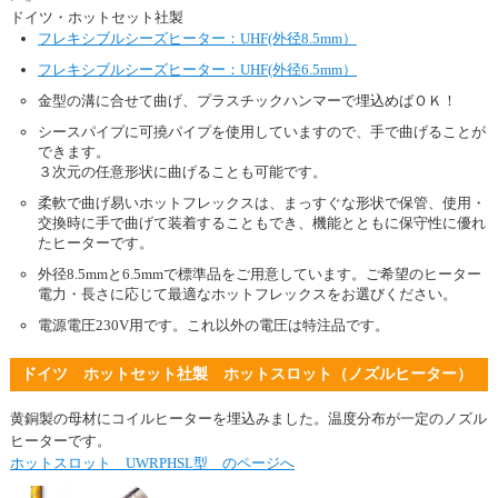
ドイツ・ホットセット社製
フレキシブルシーズヒーター：UHF(外径8.5mm）
フレキシブルシーズヒーター：UHF(外径6.5mm）
金型の溝に合せて曲げ、プラスチックハンマーで埋込めばＯＫ！
シースパイプに可撓パイプを使用していますので、手で曲げることが
できます。
３次元の任意形状に曲げることも可能です。
柔軟で曲げ易いホットフレックスは、まっすぐな形状で保管、使用・
交換時に手で曲げて装着することもでき、機能とともに保守性に優れ
たヒーターです。
外径8.5mmと6.5mmで標準品をご用意しています。ご希望のヒーター
電力・長さに応じて最適なホットフレックスをお選びください。
電源電圧230V用です。これ以外の電圧は特注品です。
ドイツ ホットセット社製 ホットスロット（ノズルヒーター）
黄銅製の母材にコイルヒーターを埋込みました。温度分布が一定のノズル
ヒーターです。
ホットスロット UWRPHSL型 のページへ