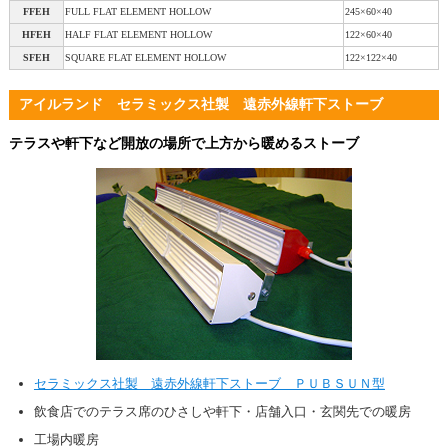
FFEH
FULL FLAT ELEMENT HOLLOW
245×60×40
HFEH
HALF FLAT ELEMENT HOLLOW
122×60×40
SFEH
SQUARE FLAT ELEMENT HOLLOW
122×122×40
アイルランド セラミックス社製 遠赤外線軒下ストーブ
テラスや軒下など開放の場所で上方から暖めるストーブ
セラミックス社製 遠赤外線軒下ストーブ ＰＵＢＳＵＮ型
飲食店でのテラス席のひさしや軒下・店舗入口・玄関先での暖房
工場内暖房