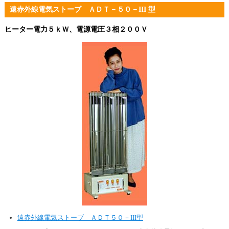
遠赤外線電気ストーブ ＡＤＴ－５０－III 型
ヒーター電力５ｋＷ、電源電圧３相２００Ｖ
遠赤外線電気ストーブ ＡＤＴ５０－III型