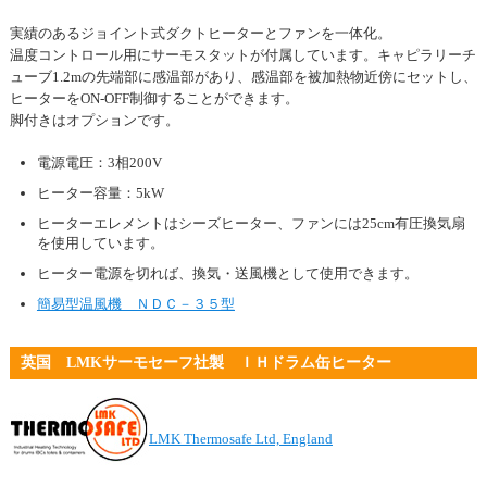
実績のあるジョイント式ダクトヒーターとファンを一体化。
温度コントロール用にサーモスタットが付属しています。キャピラリーチ
ューブ1.2mの先端部に感温部があり、感温部を被加熱物近傍にセットし、
ヒーターをON-OFF制御することができます。
脚付きはオプションです。
電源電圧：3相200V
ヒーター容量：5kW
ヒーターエレメントはシーズヒーター、ファンには25cm有圧換気扇
を使用しています。
ヒーター電源を切れば、換気・送風機として使用できます。
簡易型温風機 ＮＤＣ－３５型
英国 LMKサーモセーフ社製 ＩＨドラム缶ヒーター
LMK Thermosafe Ltd, England