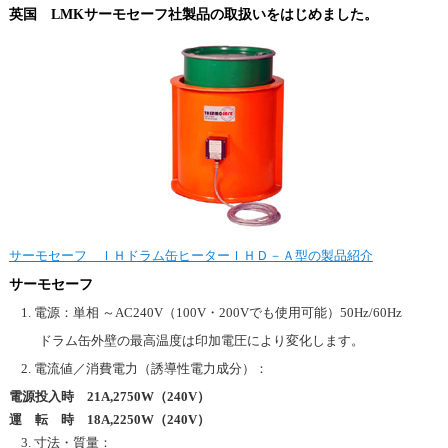
英国 LMKサーモセーフ社製品の取扱いをはじめました。
サーモセーフ ＩＨドラム缶ヒーターＩＨＤ－Ａ型の製品紹介
サーモセーフ
電源：単相 ～AC240V（100V・200Vでも使用可能）50Hz/60Hz
ドラム缶外壁の最高温度は印加電圧により変化します。
電流値／消費電力（誘導性電力成分）：
電源投入時 21A,2750W（240V）
運 転 時 18A,2250W（240V）
寸法・質量：