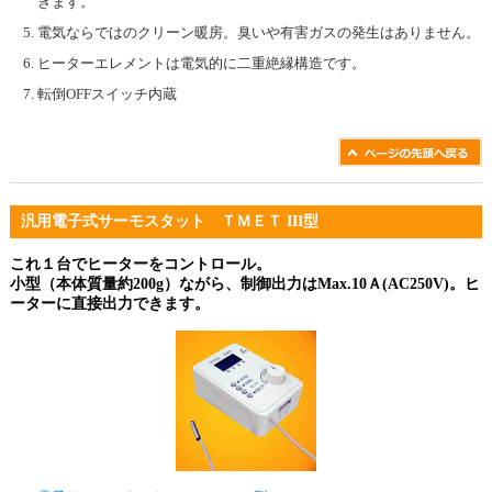
きます。
電気ならではのクリーン暖房。臭いや有害ガスの発生はありません。
ヒーターエレメントは電気的に二重絶縁構造です。
転倒OFFスイッチ内蔵
汎用電子式サーモスタット ＴＭＥＴ III型
これ１台でヒーターをコントロール。
小型（本体質量約200g）ながら、制御出力はMax.10Ａ(AC250V)。ヒ
ーターに直接出力できます。