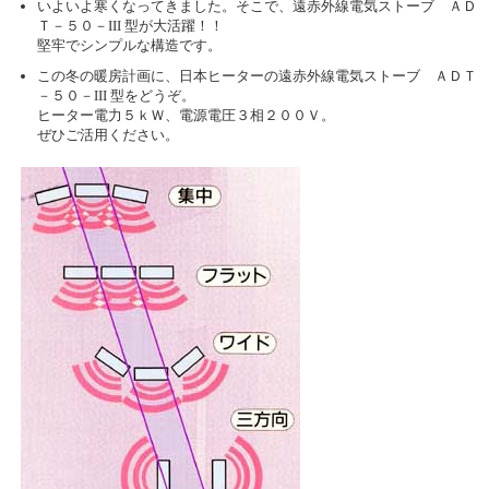
いよいよ寒くなってきました。そこで、遠赤外線電気ストーブ ＡＤ
Ｔ－５０－III 型が大活躍！！
堅牢でシンプルな構造です。
この冬の暖房計画に、日本ヒーターの遠赤外線電気ストーブ ＡＤＴ
－５０－III 型をどうぞ。
ヒーター電力５ｋＷ、電源電圧３相２００Ｖ。
ぜひご活用ください。