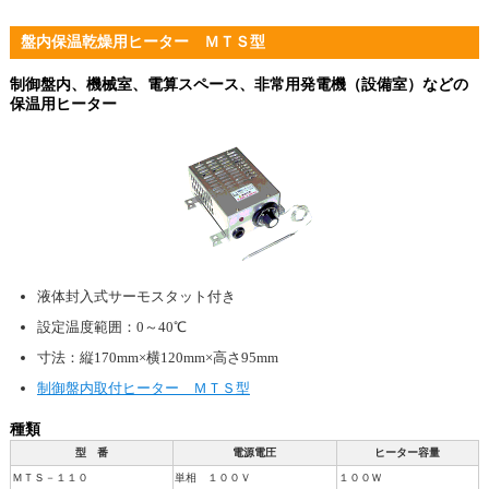
盤内保温乾燥用ヒーター ＭＴＳ型
制御盤内、機械室、電算スペース、非常用発電機（設備室）などの
保温用ヒーター
液体封入式サーモスタット付き
設定温度範囲：0～40℃
寸法：縦170mm×横120mm×高さ95mm
制御盤内取付ヒーター ＭＴＳ型
種類
型 番
電源電圧
ヒーター容量
ＭＴＳ－１１０
単相 １００Ｖ
１００Ｗ