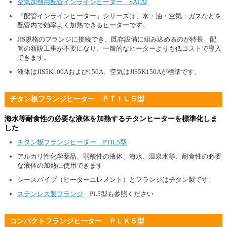
空気加熱用配管インラインヒーター SAT型
『配管インラインヒーター』シリーズは、水・油・空気・ガスなどを
配管内で効率よく加熱できるヒーターです。
JIS規格のフランジに接続でき、既存設備に組み込めるのが特長。配
管の新設工事が不要になり、一般的なヒーターよりも低コストで導入
できます。
液体はJIS5K100Aおよび150A、空気はJIS5K150Aが標準です。
チタン板フランジヒーター ＰＴＩＬ５型
海水等耐食性の必要な液体を加熱するチタンヒーターを標準化しま
した
チタン板フランジヒーター PTIL5型
アルカリ性化学薬品、弱酸性の液体、海水、温泉水等、耐食性の必要
な液体の加熱に使用できます
シースパイプ（ヒーターエレメント）とフランジはチタン製です。
ステンレス製フランジ
PL5型も参照ください
コンパクトフランジヒーター ＰＬＫ５型