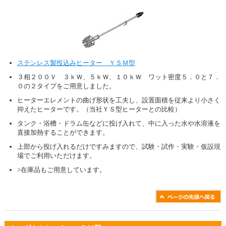
ステンレス製投込みヒーター ＹＳＭ型
３相２００Ｖ ３ｋＷ、５ｋＷ、１０ｋＷ ワット密度５．０と７．
０の２タイプをご用意しました。
ヒーターエレメントの曲げ形状を工夫し、設置面積を従来より小さく
抑えたヒーターです。（当社ＹＳ型ヒーターとの比較）
タンク・浴槽・ドラム缶などに投げ入れて、中に入った水や水溶液を
直接加熱することができます。
上部から投げ入れるだけですみますので、試験・試作・実験・仮設現
場でご利用いただけます。
>在庫品もご用意しています。