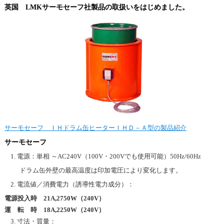
英国 LMKサーモセーフ社製品の取扱いをはじめました。
サーモセーフ ＩＨドラム缶ヒーターＩＨＤ－Ａ型の製品紹介
サーモセーフ
電源：単相 ～AC240V（100V・200Vでも使用可能）50Hz/60Hz
ドラム缶外壁の最高温度は印加電圧により変化します。
電流値／消費電力（誘導性電力成分）：
電源投入時 21A,2750W（240V）
運 転 時 18A,2250W（240V）
寸法・質量：