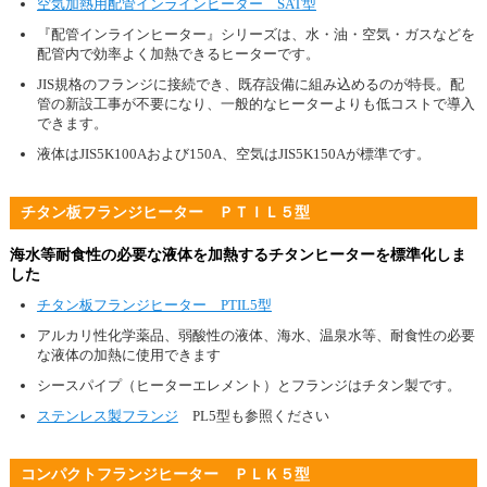
空気加熱用配管インラインヒーター SAT型
『配管インラインヒーター』シリーズは、水・油・空気・ガスなどを
配管内で効率よく加熱できるヒーターです。
JIS規格のフランジに接続でき、既存設備に組み込めるのが特長。配
管の新設工事が不要になり、一般的なヒーターよりも低コストで導入
できます。
液体はJIS5K100Aおよび150A、空気はJIS5K150Aが標準です。
チタン板フランジヒーター ＰＴＩＬ５型
海水等耐食性の必要な液体を加熱するチタンヒーターを標準化しま
した
チタン板フランジヒーター PTIL5型
アルカリ性化学薬品、弱酸性の液体、海水、温泉水等、耐食性の必要
な液体の加熱に使用できます
シースパイプ（ヒーターエレメント）とフランジはチタン製です。
ステンレス製フランジ
PL5型も参照ください
コンパクトフランジヒーター ＰＬＫ５型