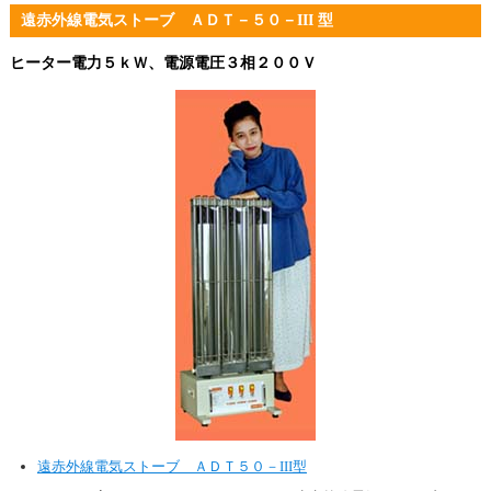
遠赤外線電気ストーブ ＡＤＴ－５０－III 型
ヒーター電力５ｋＷ、電源電圧３相２００Ｖ
遠赤外線電気ストーブ ＡＤＴ５０－III型