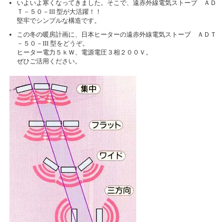
いよいよ寒くなってきました。そこで、遠赤外線電気ストーブ ＡＤ
Ｔ－５０－III 型が大活躍！！
堅牢でシンプルな構造です。
この冬の暖房計画に、日本ヒーターの遠赤外線電気ストーブ ＡＤＴ
－５０－III 型をどうぞ。
ヒーター電力５ｋＷ、電源電圧３相２００Ｖ。
ぜひご活用ください。