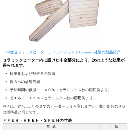
「中空セラミックヒーター 」：アイルランドCeramicx社製の製品紹介
セラミックヒーター内に設けた中空部分により、次のような効果が
得られます。
軽量化および熱容量の低減
後方への放射低減
予熱時間の低減：－４０％（セラミックス社の応用例より）
省エネ：－１５％（セラミックス社の応用例より）
厚さは、約40mmと今までのヒーターよりも増しますが、取付部分の形状
は標準品と同じです。
ＦＦＥＨ・ＨＦＥＨ・ＳＦＥＨの寸法
型 式
寸 法