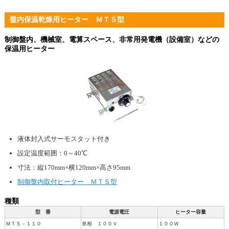
盤内保温乾燥用ヒーター ＭＴＳ型
制御盤内、機械室、電算スペース、非常用発電機（設備室）などの
保温用ヒーター
液体封入式サーモスタット付き
設定温度範囲：0～40℃
寸法：縦170mm×横120mm×高さ95mm
制御盤内取付ヒーター ＭＴＳ型
種類
型 番
電源電圧
ヒーター容量
ＭＴＳ－１１０
単相 １００Ｖ
１００Ｗ