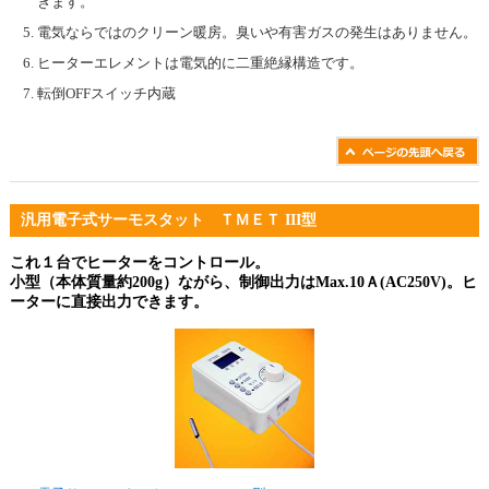
きます。
電気ならではのクリーン暖房。臭いや有害ガスの発生はありません。
ヒーターエレメントは電気的に二重絶縁構造です。
転倒OFFスイッチ内蔵
汎用電子式サーモスタット ＴＭＥＴ III型
これ１台でヒーターをコントロール。
小型（本体質量約200g）ながら、制御出力はMax.10Ａ(AC250V)。ヒ
ーターに直接出力できます。