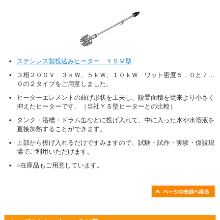
ステンレス製投込みヒーター ＹＳＭ型
３相２００Ｖ ３ｋＷ、５ｋＷ、１０ｋＷ ワット密度５．０と７．
０の２タイプをご用意しました。
ヒーターエレメントの曲げ形状を工夫し、設置面積を従来より小さく
抑えたヒーターです。（当社ＹＳ型ヒーターとの比較）
タンク・浴槽・ドラム缶などに投げ入れて、中に入った水や水溶液を
直接加熱することができます。
上部から投げ入れるだけですみますので、試験・試作・実験・仮設現
場でご利用いただけます。
>在庫品もご用意しています。