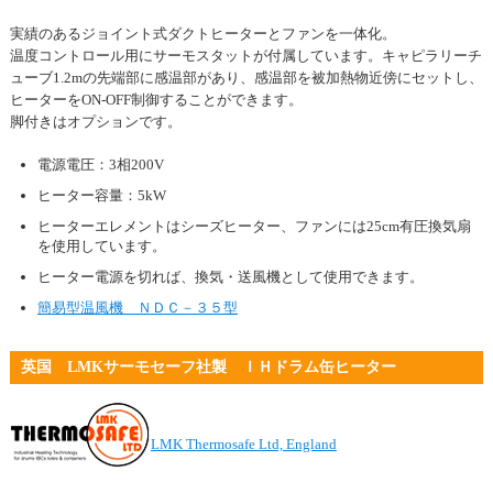
実績のあるジョイント式ダクトヒーターとファンを一体化。
温度コントロール用にサーモスタットが付属しています。キャピラリーチ
ューブ1.2mの先端部に感温部があり、感温部を被加熱物近傍にセットし、
ヒーターをON-OFF制御することができます。
脚付きはオプションです。
電源電圧：3相200V
ヒーター容量：5kW
ヒーターエレメントはシーズヒーター、ファンには25cm有圧換気扇
を使用しています。
ヒーター電源を切れば、換気・送風機として使用できます。
簡易型温風機 ＮＤＣ－３５型
英国 LMKサーモセーフ社製 ＩＨドラム缶ヒーター
LMK Thermosafe Ltd, England