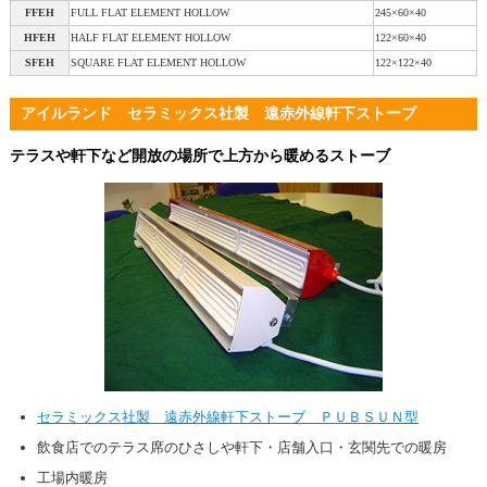
FFEH
FULL FLAT ELEMENT HOLLOW
245×60×40
HFEH
HALF FLAT ELEMENT HOLLOW
122×60×40
SFEH
SQUARE FLAT ELEMENT HOLLOW
122×122×40
アイルランド セラミックス社製 遠赤外線軒下ストーブ
テラスや軒下など開放の場所で上方から暖めるストーブ
セラミックス社製 遠赤外線軒下ストーブ ＰＵＢＳＵＮ型
飲食店でのテラス席のひさしや軒下・店舗入口・玄関先での暖房
工場内暖房