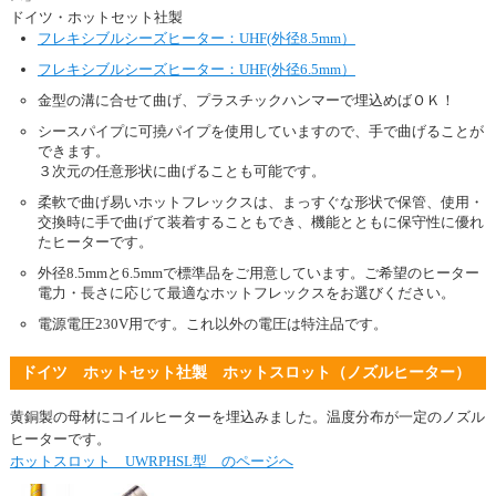
ドイツ・ホットセット社製
フレキシブルシーズヒーター：UHF(外径8.5mm）
フレキシブルシーズヒーター：UHF(外径6.5mm）
金型の溝に合せて曲げ、プラスチックハンマーで埋込めばＯＫ！
シースパイプに可撓パイプを使用していますので、手で曲げることが
できます。
３次元の任意形状に曲げることも可能です。
柔軟で曲げ易いホットフレックスは、まっすぐな形状で保管、使用・
交換時に手で曲げて装着することもでき、機能とともに保守性に優れ
たヒーターです。
外径8.5mmと6.5mmで標準品をご用意しています。ご希望のヒーター
電力・長さに応じて最適なホットフレックスをお選びください。
電源電圧230V用です。これ以外の電圧は特注品です。
ドイツ ホットセット社製 ホットスロット（ノズルヒーター）
黄銅製の母材にコイルヒーターを埋込みました。温度分布が一定のノズル
ヒーターです。
ホットスロット UWRPHSL型 のページへ