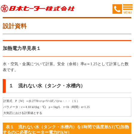
設計資料
加熱電力早見表１
水・空気・金属について計算。安全（余裕）率α＝1.25として計算した数
表です。
１ 流れない水（タンク・水槽内）
計算式 P［W］＝(0.2778×c×ρ×V×ΔT／t)×α・・・（１）
パラメータ：c＝4.18 kJ/(kg・℃) ρ＝1kg/L t=1h（時間）α=1.25
大気圧における計算値とする
表１ 流れない水（タンク・水槽内）を1時間で温度差ΔT[℃]加熱
するのに必要なヒーター電力P[kW]