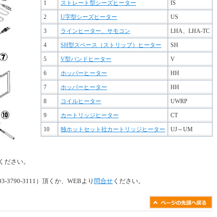
1
ストレート型シーズヒーター
IS
2
U字型シーズヒーター
US
3
ラインヒーター、サモコン
LHA、LHA-TC
4
SH型スペース（ストリップ）ヒーター
SH
5
V型バンドヒーター
V
6
ホッパーヒーター
HH
7
ホッパーヒーター
HH
8
コイルヒーター
UWRP
9
カートリッジヒーター
CT
10
独ホットセット社カートリッジヒーター
UJ～UM
ください。
790-3111）頂くか、WEBより
問合せ
ください。