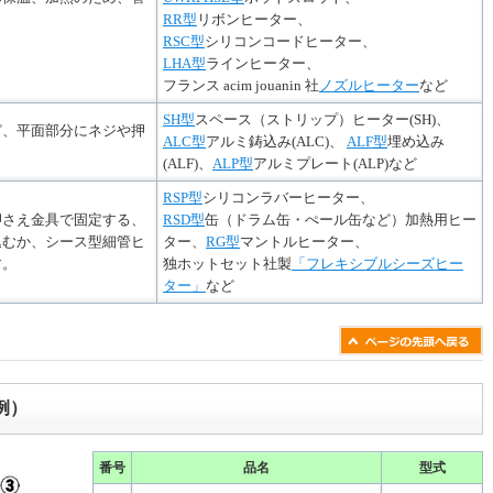
RR型
リボンヒーター、
RSC型
シリコンコードヒーター、
LHA型
ラインヒーター、
フランス acim jouanin 社
ノズルヒーター
など
SH型
スペース（ストリップ）ヒーター(SH)、
ど、平面部分にネジや押
ALC型
アルミ鋳込み(ALC)、
ALF型
埋め込み
(ALF)、
ALP型
アルミプレート(ALP)など
RSP型
シリコンラバーヒーター、
押さえ金具で固定する、
RSD型
缶（ドラム缶・ぺール缶など）加熱用ヒー
込むか、シース型細管ヒ
ター、
RG型
マントルヒーター、
す。
独ホットセット社製
「フレキシブルシーズヒー
ター」
など
例）
番号
品名
型式