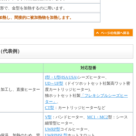
形で、金型を加熱するのに用います。
加熱し、間接的に被加熱物を加熱します。
（代表例）
対応型番
I型・U型(ISA USA)
シーズヒーター、
UD～UF型
（ドイツホットセット社製高ワット密
を加工し、直接ヒーター
度カートリッジヒーター)、
独ホットセット社製
「フレキシブルシーズヒー
ター」
、
CT型
：カートリッジヒーターなど
V型
：バンドヒーター、
MC1・MC2
型：シース
細管型ヒーター、
UWRP型
コイルヒーター、
の保温、加熱のため、管
UWRPHSL型
ホットスロット、