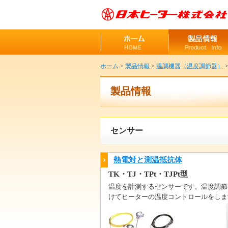
ホーム
>
製品情報
>
温調機器（温度調節器）
製品情報
センサー
熱電対と測温抵抗体
TK・TJ・TPt・TJPt型
温度を計測するセンサーです。温度調節
けてヒーターの温度コントロールをしま