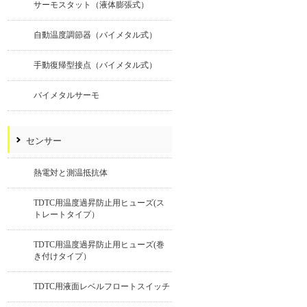
サーモスタット（液体膨張式）
自動温度調節器（バイメタル式）
手動復帰型接点（バイメタル式）
バイメタルサーモ
センサー
熱電対と測温抵抗体
TDTC用温度過昇防止用ヒューズ(ス
トレートタイプ）
TDTC用温度過昇防止用ヒューズ(巻
き付けタイプ）
TDTC用液面レベルフロートスイッチ