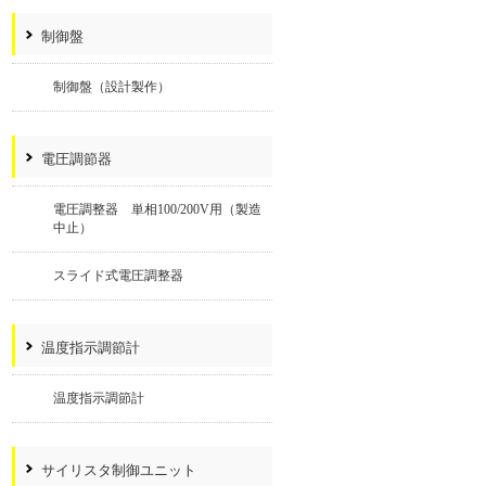
制御盤
制御盤（設計製作）
電圧調節器
電圧調整器 単相100/200V用（製造
中止）
スライド式電圧調整器
温度指示調節計
温度指示調節計
サイリスタ制御ユニット