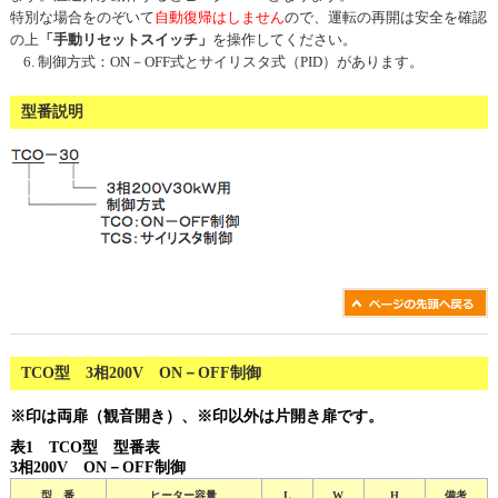
特別な場合をのぞいて
自動復帰はしません
ので、運転の再開は安全を確認
の上
「手動リセットスイッチ」
を操作してください。
制御方式：ON－OFF式とサイリスタ式（PID）があります。
型番説明
TCO型 3相200V ON－OFF制御
※印は両扉（観音開き）、※印以外は片開き扉です。
表1 TCO型 型番表
3相200V ON－OFF制御
型 番
ヒーター容量
L
W
H
備考