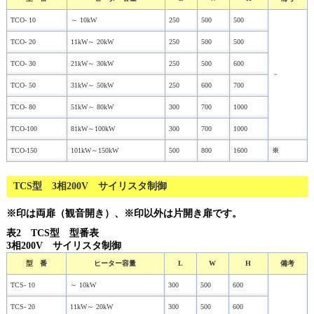
TCO- 10
～ 10kW
250
500
500
TCO- 20
11kW～ 20kW
250
500
500
TCO- 30
21kW～ 30kW
250
500
600
－
TCO- 50
31kW～ 50kW
250
600
700
TCO- 80
51kW～ 80kW
300
700
1000
TCO-100
81kW～100kW
300
700
1000
TCO-150
101kW～150kW
500
800
1600
※
TCS型 3相200V サイリスタ制御
※印は両扉（観音開き）、※印以外は片開き扉です。
表2 TCS型 型番表
3相200V サイリスタ制御
型 番
ヒーター容量
L
W
H
備考
TCS- 10
～ 10kW
300
500
600
TCS- 20
11kW～ 20kW
300
500
600