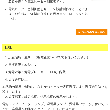
装置を備えた電気ヒーター制御盤です。
電気ヒーターと制御盤をセットで設計製作することによ
り、お客様のご要望に合致した温度コントロールが可能
です。
仕様
設置場所：屋内 （盤内温度0～50℃でお使いください）
電源電圧：3相200V
漏電対策：漏電ブレーカー（ELB）内蔵
温度過昇防止：
加熱物の温度で制御し、なおかつヒーター表面温度により温度過昇防止を
設けています。
温度指示：設定温度、指示温度の表示をします。
電源ランプ、ヒーターランプ、温過昇ランプ、温過昇ブザーが、付いてい
ます。温過昇が動作するとヒーターOFFとなります。