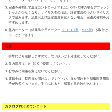
回路を分割して温度コントロールすれば、ON－OFFの場合デファレン
シャルが少なくなり、サイリスタの場合、許容電流の小さいサイリス
タで済みます。流量および設定温度を変えない場合、回路の分割をお
すすめします。
盤内ヒーター（結露防止用ヒーター:
SHH・UT型
・
MTS型
）も取付け
ることができます。
注意
衝撃により破損しますので、取り扱いは十分注意してください。
盤内温度は、0～50℃で使用してください。
むやみに回路を変えないでください。
運転中は、盤面扉を開けないでください。扉を開けると制御回路用端
子が数多くあります。手でふれると、感電する危険があります。
カタログPDFダウンロード