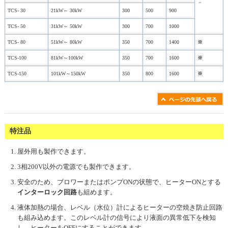
－
TCS- 30
21kW～ 30kW
300
500
900
TCS- 50
31kW～ 50kW
300
700
1000
TCS- 80
51kW～ 80kW
350
700
1400
※
TCS-100
81kW～100kW
350
700
1600
※
TCS-150
101kW～150kW
350
800
1600
※
特注品
屋外用も製作できます。
3相200V以外の電源でも製作できます。
安全のため、ブロワーまたはポンプONの状態で、ヒーターONとする
インターロック回路
も組めます。
液体加熱の場合、レベル（水位）計によるヒーターの空焼き防止回路
も組み込めます。このレベル計の信号により液面の異常低下を検知
し、ヒーターをOFFにすることができます。