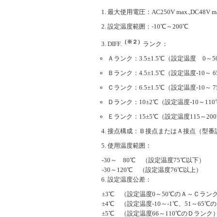
最大使用電圧：AC250V max.,DC48V ma
設定温度範囲：-10℃～200℃
（※２）
DIFF.
ランク：
Ａランク：3.5±1.5℃（設定温度 0～5
Ｂランク：4.5±1.5℃（設定温度-10～ 6
Ｃランク：6.5±1.5℃（設定温度-10～ 7
Ｄランク：10±2℃（設定温度-10～110℃
Ｅランク：15±5℃（設定温度115～200
接点構成：Ｂ接点またはＡ接点（型番
使用温度範囲：
-30～ 80℃ （設定温度75℃以下）
-30～120℃ （設定温度76℃以上）
設定温度公差：
±3℃ （設定温度0～50℃のＡ～Ｃラン
±4℃ （設定温度-10～-1℃、51～65
±5℃ （設定温度66～110℃のＤランク