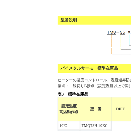
型番説明
バイメタルサーモ 標準在庫品
ヒーターの温度コントロール、温度過昇防
接点：１線切りB接点（設定温度以上で開
表3 標準在庫品
設定温度
型 番
DIFF．
高温動作点
10℃
TMQT8H-10XC