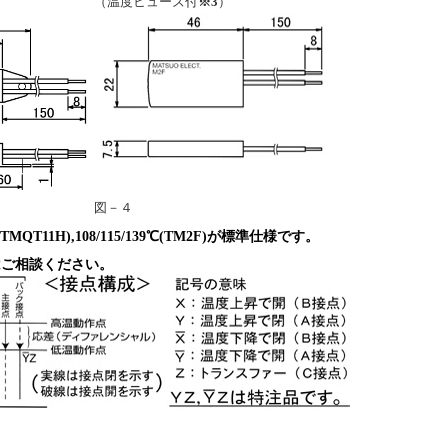
（温度ヒューズ付
※3
）
図－４
TMQT11H),108/115/139℃(TM2F)が標準仕様です。
はご相談ください。