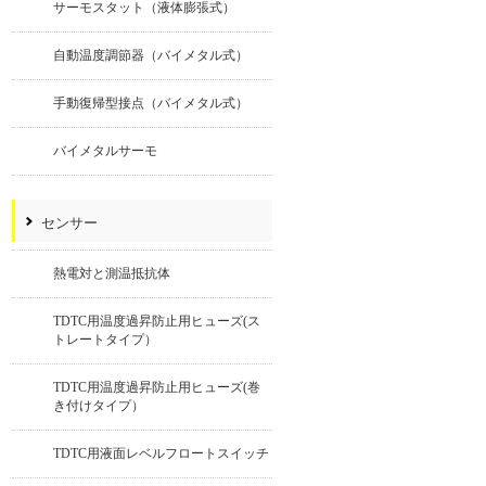
サーモスタット（液体膨張式）
自動温度調節器（バイメタル式）
手動復帰型接点（バイメタル式）
バイメタルサーモ
センサー
熱電対と測温抵抗体
TDTC用温度過昇防止用ヒューズ(ス
トレートタイプ）
TDTC用温度過昇防止用ヒューズ(巻
き付けタイプ）
TDTC用液面レベルフロートスイッチ