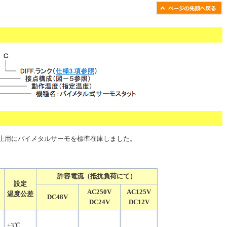
止用にバイメタルサーモを標準在庫しました。
）
許容電流（抵抗負荷にて）
設定
AC250V
AC125V
温度公差
DC48V
DC24V
DC12V
±3℃