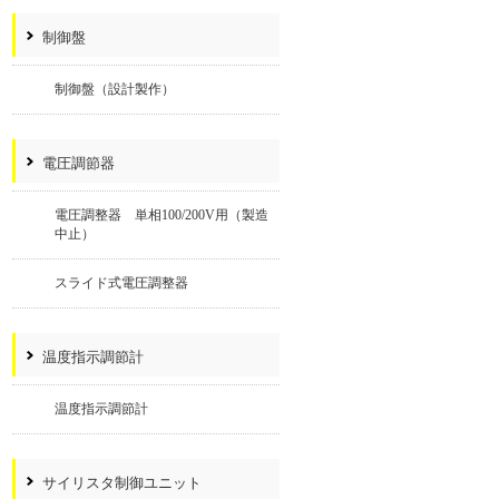
制御盤
制御盤（設計製作）
電圧調節器
電圧調整器 単相100/200V用（製造
中止）
スライド式電圧調整器
温度指示調節計
温度指示調節計
サイリスタ制御ユニット