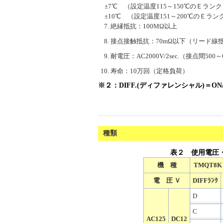
±7℃ （設定温度115～150℃のＥランク
±10℃ （設定温度151～200℃のＥラン
絶縁抵抗：100MΩ以上
接点接触抵抗：70mΩ以下（リード線
耐電圧：AC2000V/2sec.（接点間500～6
寿命：10万回（定格負荷）
※２：DIFF.(ディファレンシャル)＝O
種類
表２ 使用電圧・
機 種
TMQT8K
電 圧 Ｖ
DIFFﾗﾝｸ
D
C
AC125
DC12