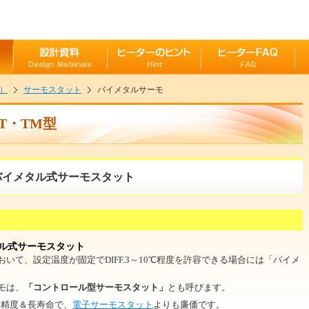
）
サーモスタット
バイメタルサーモ
T・TM型
寿命バイメタル式サーモスタット
メタル式サーモスタット
いて、設定温度が固定でDIFF.3～10℃程度を許容できる場合には「バイメ
モは、
「コントロール型サーモスタット」
とも呼びます。
高精度＆長寿命で、
電子サーモスタット
よりも廉価です。