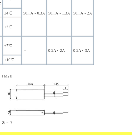
℃
±4℃
50mA～0.3A
50mA～1.3A
50mA～2A
±5℃
±7℃
－
0.5A～2A
0.5A～3A
±10℃
TM2H
図－７