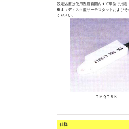
設定温度は使用温度範囲内１℃単位で指定
※１：
ディスク型サーモスタットおよびそ
ください。
ＴＭＱＴ８Ｋ
仕様