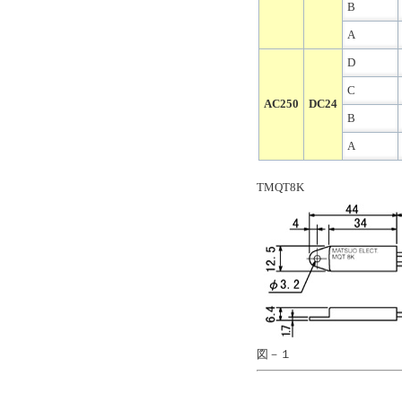
B
A
D
C
AC250
DC24
B
A
TMQT8K
図－１