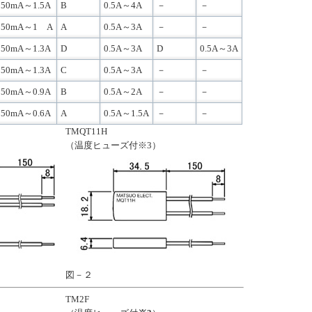
50mA～1.5A
B
0.5A～4A
－
－
50mA～1 A
A
0.5A～3A
－
－
50mA～1.3A
D
0.5A～3A
D
0.5A～3A
50mA～1.3A
C
0.5A～3A
－
－
50mA～0.9A
B
0.5A～2A
－
－
50mA～0.6A
A
0.5A～1.5A
－
－
TMQT11H
（温度ヒューズ付※3）
図－２
TM2F