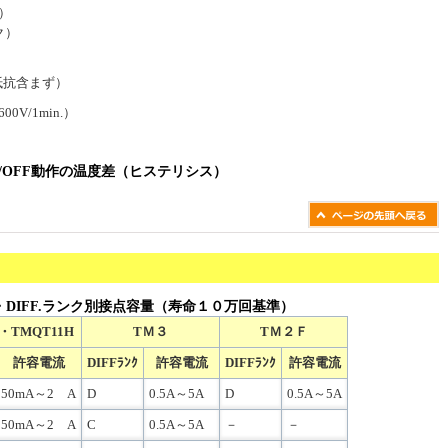
）
ク）
抵抗含まず）
00V/1min.）
N/OFF動作の温度差（ヒステリシス）
DIFF.ランク別接点容量（寿命１０万回基準）
・TMQT11H
TＭ３
TＭ２Ｆ
許容電流
DIFFﾗﾝｸ
許容電流
DIFFﾗﾝｸ
許容電流
50mA～2 A
D
0.5A～5A
D
0.5A～5A
50mA～2 A
C
0.5A～5A
－
－