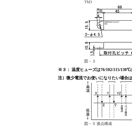
TM3
図－３
※３： 温度ヒューズは76/102/115/130℃(
注）微少電流でお使いになりたい場合
図－５ 接点構成