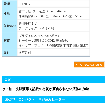
電源
3相200V
首下寸法（L）公差+0mm、-10mm
寸法
非発熱部(Ln) GK5型：30mm GA5型：50mm
管用平行ネジ
取付ネジ
プラグサイズ G2（50A）
プラグ：SCS14(SUS316相当)
材質
ヒーター：SUS316L OD12 表面研磨
キャップ：フェノール樹脂成型 非防水 回転着脱式
取付
水平取付
目的
水・油・洗浄液等で記載の材質が腐食されない液体の加熱
GK5型 コンパクト ネジ込みヒーター