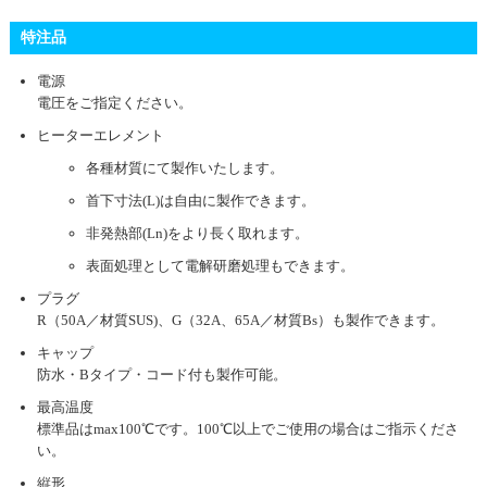
特注品
電源
電圧をご指定ください。
ヒーターエレメント
各種材質にて製作いたします。
首下寸法(L)は自由に製作できます。
非発熱部(Ln)をより長く取れます。
表面処理として電解研磨処理もできます。
プラグ
R（50A／材質SUS)、G（32A、65A／材質Bs）も製作できます。
キャップ
防水・Bタイプ・コード付も製作可能。
最高温度
標準品はmax100℃です。100℃以上でご使用の場合はご指示くださ
い。
縦形