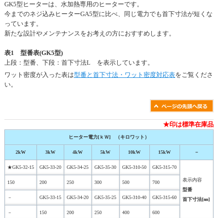
GK5型ヒーターは、水加熱専用のヒーターです。
今までのネジ込みヒーターGA5型に比べ、同じ電力でも首下寸法が短くな
っています。
新たな設計やメンテナンスをお考えの方におすすめします。
表1 型番表(GK5型)
上段：型番、下段：首下寸法L を表示しています。
ワット密度が入った表は
型番と首下寸法・ワット密度対応表
をご覧くださ
い。
★印は標準在庫品
ヒーター電力[ｋＷ] （キロワット）
2kW
3kW
4kW
5kW
10kW
15kW
－
★GK5-32-15
GK5-33-20
GK5-34-25
GK5-35-30
GK5-310-50
GK5-315-70
表示内容
150
200
250
300
500
700
型番
－
GK5-33-15
GK5-34-20
GK5-35-25
GK5-310-40
GK5-315-60
首下寸法[㎜]
－
150
200
250
400
600