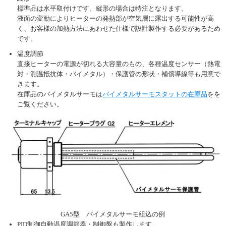
標準品は水平取付けです。縦形の場合は特注となります。
液面の変動によりヒーターの発熱部が空気層に露出する可能性が高
く、お客様の加熱方法にあわせた仕様で設計製作する必要があるため
です。
温度調節
直接ヒーターの電源が切れる大容量のもの、各種温度センサー（熱電
対・測温抵抗体・バイメタル）・保護管の形状・補償導線等も用意で
きます。
在庫品のバイメタルサーモは
バイメタルサーモスタットの在庫品
をを
ご覧ください。
GA5型 バイメタルサーモ組込の例
PID制御自動温度調節器・制御盤も製作します。