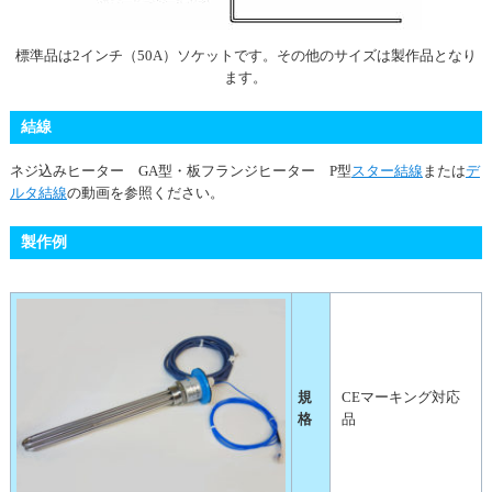
標準品は2インチ（50A）ソケットです。その他のサイズは製作品となり
ます。
結線
ネジ込みヒーター GA型・板フランジヒーター P型
スター結線
または
デ
ルタ結線
の動画を参照ください。
製作例
規
CEマーキング対応
格
品