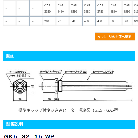
GA5-
GA5-
GA5-
GA5-
GA5-
GA5-
GA5-
GA
－
－
－
3380
3480
3580
3680
3780
3880
3980
31
－
－
－
200
270
340
400
450
500
560
62
図面
標準キャップ付ネジ込みヒーター概略図（GK5・GA5型)
型番説明