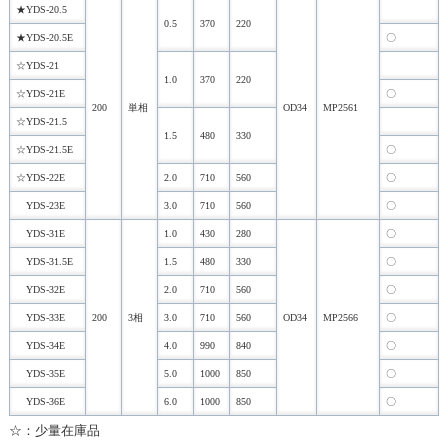
★YDS-20.5
0.5
370
220
★YDS-20.5E
〇
☆YDS-21
1.0
370
220
☆YDS-21E
〇
200
単相
OD34
MP2561
☆YDS-21.5
1.5
480
330
☆YDS-21.5E
〇
☆YDS-22E
2.0
710
560
〇
YDS-23E
3.0
710
560
〇
YDS-31E
1.0
430
280
〇
YDS-31.5E
1.5
480
330
〇
YDS-32E
2.0
710
560
〇
YDS-33E
200
3相
3.0
710
560
OD34
MP2566
〇
YDS-34E
4.0
990
840
〇
YDS-35E
5.0
1000
850
〇
YDS-36E
6.0
1000
850
〇
☆：少量在庫品