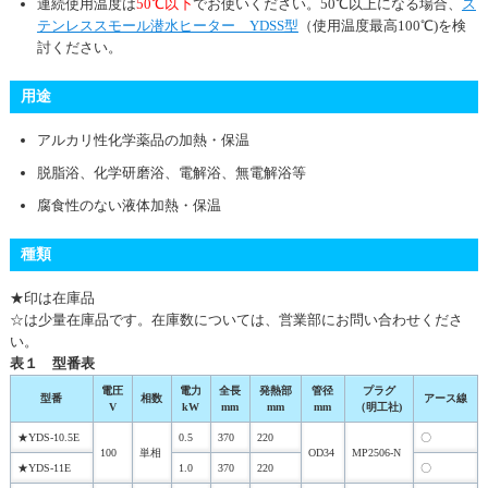
連続使用温度は
50℃以下
でお使いください。50℃以上になる場合、
ス
テンレススモール潜水ヒーター YDSS型
（使用温度最高100℃)を検
討ください。
用途
アルカリ性化学薬品の加熱・保温
脱脂浴、化学研磨浴、電解浴、無電解浴等
腐食性のない液体加熱・保温
種類
★印は在庫品
☆は少量在庫品です。在庫数については、営業部にお問い合わせくださ
い。
表１ 型番表
電圧
電力
全長
発熱部
管径
プラグ
型番
相数
アース線
V
kW
mm
mm
mm
（明工社)
★YDS-10.5E
0.5
370
220
〇
100
単相
OD34
MP2506-N
★YDS-11E
1.0
370
220
〇