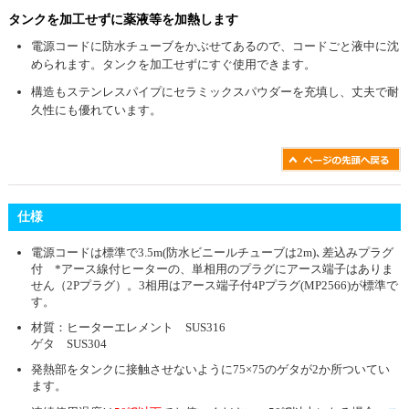
タンクを加工せずに薬液等を加熱します
電源コードに防水チューブをかぶせてあるので、コードごと液中に沈
められます。タンクを加工せずにすぐ使用できます。
構造もステンレスパイプにセラミックスパウダーを充填し、丈夫で耐
久性にも優れています。
仕様
電源コードは標準で3.5m(防水ビニールチューブは2m)､差込みプラグ
付 *アース線付ヒーターの、単相用のプラグにアース端子はありま
せん（2Pプラグ）。3相用はアース端子付4Pプラグ(MP2566)が標準で
す。
材質：ヒーターエレメント SUS316
ゲタ SUS304
発熱部をタンクに接触させないように75×75のゲタが2か所ついてい
ます。