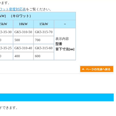
います。
ワット密度対応表
をご覧ください。
kW] （キロワット）
5kW
10kW
15kW
－
5-35-30
GK5-310-50
GK5-315-70
表示内容
0
500
700
型番
5-35-25
GK5-310-40
GK5-315-60
首下寸法[㎜]
0
400
600
ドできます。