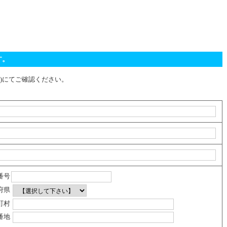
す。
11)にてご確認ください。
番号
府県
町村
番地