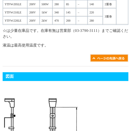
YTFW-205LE
200V
500W
280
85
–
140
2重巻
YTFW-210LE
200V
1kW
340
145
–
220
3重巻
YTFW-220LE
200V
2kW
470
200
–
280
☆は少量在庫品です。在庫有無は営業部（03-3790-3111）までご確認くだ
さい。
液温は最高使用温度です。
図面