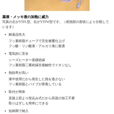
薬液・メッキ液の加熱に威力
写真の左がYTFL型、右がYTFW型です。（発熱部の形状により分類して
います）
耐薬品性大
フッ素樹脂チューブで完全被覆仕上げ
フッ酸・リン酸液・アルカリ液に最適
電気的に安全
シーズヒーター基礎絶縁
フッ素樹脂二重絶縁非接触性でイオンなし
熱効率が高い
液中使用だから発生した熱を逃さない
フッ素樹脂とパイプが密着している
取付が簡単
直接上部より投込み式だから容器の加工不要
取りはずしも簡単にできる
短納期で納入