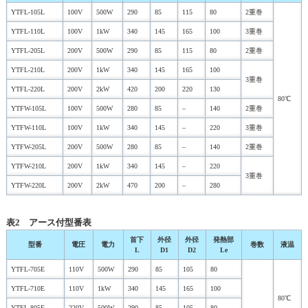
YTFL-105L
100V
500W
290
85
115
80
2重巻
YTFL-110L
100V
1kW
340
145
165
100
3重巻
YTFL-205L
200V
500W
290
85
115
80
2重巻
YTFL-210L
200V
1kW
340
145
165
100
3重巻
YTFL-220L
200V
2kW
420
200
220
130
80℃
YTFW-105L
100V
500W
280
85
–
140
2重巻
YTFW-110L
100V
1kW
340
145
–
220
3重巻
YTFW-205L
200V
500W
280
85
–
140
2重巻
YTFW-210L
200V
1kW
340
145
–
220
3重巻
YTFW-220L
200V
2kW
470
200
–
280
表2 アース付型番表
首下
外径
外径
発熱部
型番
電圧
電力
巻数
液温
L
D1
D2
Le
YTFL-705E
110V
500W
290
85
105
80
YTFL-710E
110V
1kW
340
145
165
100
80℃
YTFL-805E
220V
500W
290
85
105
80