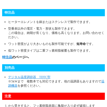
特注品
ヒーターエレメントを銅またはステンレスで製作できます。
型番表以外の電圧・電力・形状も製作できます。
この場合は、納期が長くなり、価格も高くなります。お問い合わせく
ださい。
ワット密度がより大きいものも製作可能ですが、
短寿命
です。
低ワット密度タイプは二重フッ素樹脂被覆も製作できます。
特注品
のページへ
別売品
デジタル温度調節器 TDTC型
※5kWまで 複数本でも対応できます。他の温調器もありますので
温
調機器
を参照ください。
注意
から焚きすると、フッ素樹脂表面に亀裂が入り必ず破損します