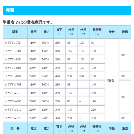
種類
型番表 ☆は少量在庫品です。
首下
外径
外径
発熱部
型番
電圧
電力
巻数
液温
L
D1
D2
Le
☆YTFL-705
110V
500W
290
85
105
80
☆YTFL-710
110V
1kW
340
145
165
100
80℃
☆YTFL-805
220V
500W
290
85
105
80
☆YTFL-810
220V
1kW
340
145
165
100
☆YTFL-820
220V
2kW
420
200
220
130
60℃
2重巻
☆YTFW-705
110V
500W
280
85
–
140
☆YTFW-710
110V
1kW
340
145
–
220
80℃
☆YTFW-805
220V
500W
280
85
–
140
☆YTFW-810
220V
1kW
340
145
–
220
☆YTFW-820
220V
2kW
470
200
–
260
60℃
首下
外径
外径
発熱部
型 番
電圧
電力
巻数
液温
L
D1
D2
Le