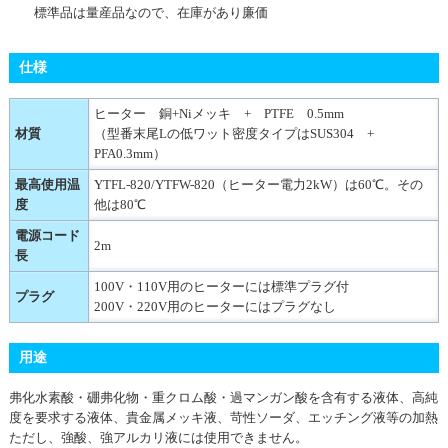
標準品は量産品なので、在庫があり廉価
仕様
ヒーター 銅+Niメッキ + PTFE 0.5mm
材質
（型番末尾Lの低ワット密度タイプはSUS304 +
PFA0.3mm）
最高使用温
YTFL-820/YTFW-820（ヒーター電力2kW）は60℃。その
度
他は80℃
電源コード
2m
長
100V・110V用のヒーターには標準プラグ付
プラグ
200V・220V用のヒーターにはプラグなし
用途
弗化水素酸・硼弗化物・重クロム酸・過マンガン酸を含有する液体、高純
度を要求する液体、貴金属メッキ液、苛性ソーダ、エッチング液等の加熱
ただし、強酸、強アルカリ液には使用できません。