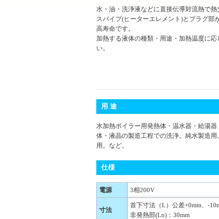
水・油・洗浄液などに直接伝導対流熱で熱
スパイプ(ヒーターエレメント)とプラグ部
高寿命です。
加熱する液体の種類・用途・加熱温度に応
い。
用 途
水加熱ボイラー用発熱体・温水器・給湯器
体・液晶の製造工程での洗浄。純水製造用
用。など。
仕様
電源
3相200V
首下寸法（L）公差+0mm、-10
寸法
非発熱部(Ln)：30mm