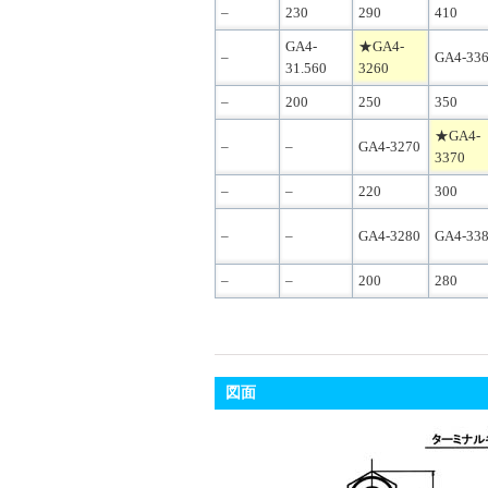
–
230
290
410
GA4-
★GA4-
–
GA4-33
31.560
3260
–
200
250
350
★GA4-
–
–
GA4-3270
3370
–
–
220
300
–
–
GA4-3280
GA4-33
–
–
200
280
図面