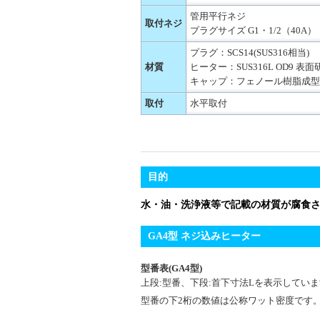
管用平行ネジ
取付ネジ
プラグサイズ G1・1/2（40A）
プラグ：SCS14(SUS316相当)
材質
ヒーター：SUS316L OD9 表面
キャップ：フェノール樹脂成型
取付
水平取付
目的
水・油・洗浄液等で記載の材質が腐食
GA4型 ネジ込みヒーター
型番表(GA4型)
上段:型番、下段:首下寸法Lを表示してい
型番の下2桁の数値は公称ワット密度です