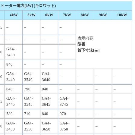
ヒーター電力[kW] (キロワット)
4kW
5kW
6kW
7kW
8kW
9kW
10kW
25
–
–
–
–
表示内容
–
–
–
–
型番
GA4-
首下寸法[㎜]
30
–
–
–
3430
840
–
–
–
GA4-
GA4-
GA4-
40
–
–
–
–
3440
3540
3640
640
790
940
–
–
–
–
GA4-
GA4-
GA4-
GA4-
45
–
–
–
3445
3545
3645
3745
580
710
840
970
–
–
–
GA4-
GA4-
GA4-
GA4-
50
–
–
–
3450
3550
3650
3750