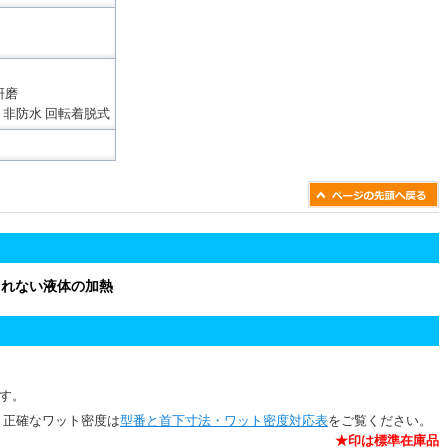
研磨
 非防水 回転着脱式
されない液体の加熱
ます。
。正確なワット密度は
型番と首下寸法・ワット密度対応表
をご覧ください。
★印は標準在庫品