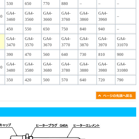
530
650
770
880
–
–
–
GA4-
GA4-
GA4-
GA4-
GA4-
GA4-
60
–
3460
3560
3660
3760
3860
3960
450
550
650
750
840
940
–
GA4-
GA4-
GA4-
GA4-
GA4-
GA4-
GA4-
3470
3570
3670
3770
3870
3970
31070
390
470
560
640
730
810
900
GA4-
GA4-
GA4-
GA4-
GA4-
GA4-
GA4-
80
3480
3580
3680
3780
3880
3980
31080
350
420
500
570
640
720
790