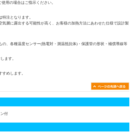
上でご使用の場合はご指示ください。
は特注となります。
空気層に露出する可能性が高く、お客様の加熱方法にあわせた仕様で設計製
もの、各種温度センサー(熱電対・測温抵抗体)・保護管の形状・補償導線等
作します。
すすめします。
キン付