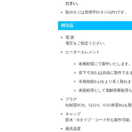
ださい。
取付ネジは管用平行ネジG(PF)です。
特注品
電 源
電圧をご指定ください。
ヒーターエレメント
各種材質にて製作いたします
首下寸法(L)は自由に製作でき
非発熱部(Ln)をより長く取れ
表面処理として電解研磨処理
プラグ
R(材質SUS)、G(32A、65A/材質Bs
キャップ
防水・Bタイプ・コード付も製作可能
最高温度