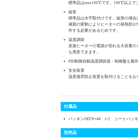
標準品はmax100℃です。100℃以
縦形
標準品は水平取付けです。縦形の場合
液面の変動によりヒーターの発熱部が
作する必要があるためです。
温度調節
直接ヒーターの電源が切れる大容量の
も用意できます。
PID制御自動温度調節器・制御盤も製
安全装置
温度過昇防止装置を取付けることをお
付属品
パッキンOD70×48 t=2 シートパッ
別売品