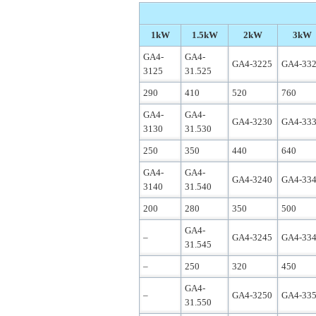
1kW
1.5kW
2kW
3kW
GA4-
GA4-
GA4-3225
GA4-33
3125
31.525
290
410
520
760
GA4-
GA4-
GA4-3230
GA4-33
3130
31.530
250
350
440
640
GA4-
GA4-
GA4-3240
GA4-33
3140
31.540
200
280
350
500
GA4-
–
GA4-3245
GA4-33
31.545
–
250
320
450
GA4-
–
GA4-3250
GA4-33
31.550