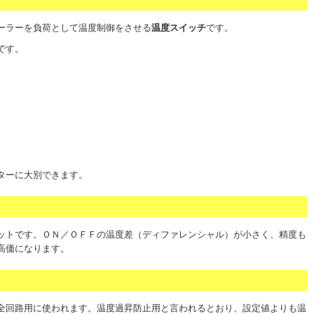
ーラーを負荷として温度制御をさせる
温度スイッチ
です。
です。
ターに大別できます。
ットです。ＯＮ／ＯＦＦの温度差（ディファレンシャル）が小さく、精度も
高価になります。
全回路用に使われます。温度過昇防止用と言われるとおり、設定値よりも温