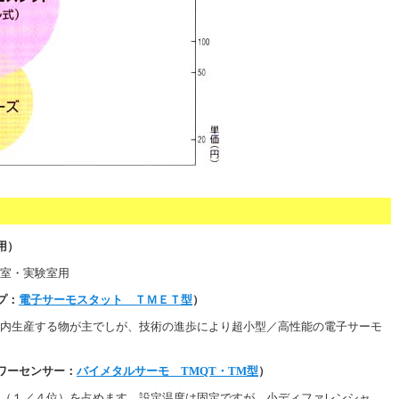
用）
室・実験室用
プ：
電子サーモスタット ＴＭＥＴ型
）
内生産する物が主でしが、技術の進歩により超小型／高性能の電子サーモ
ワーセンサー：
バイメタルサーモ TMQT・TM型
）
（１／４位）を占めます。設定温度は固定ですが、小ディファレンシャ