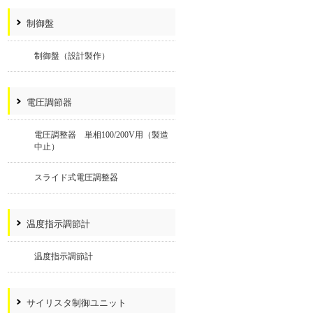
制御盤
制御盤（設計製作）
電圧調節器
電圧調整器 単相100/200V用（製造
中止）
スライド式電圧調整器
温度指示調節計
温度指示調節計
サイリスタ制御ユニット