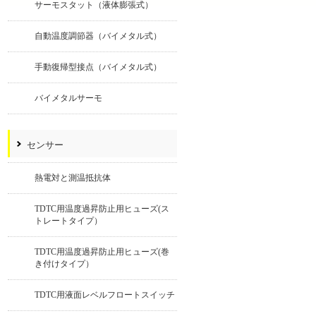
サーモスタット（液体膨張式）
自動温度調節器（バイメタル式）
手動復帰型接点（バイメタル式）
バイメタルサーモ
センサー
熱電対と測温抵抗体
TDTC用温度過昇防止用ヒューズ(ス
トレートタイプ）
TDTC用温度過昇防止用ヒューズ(巻
き付けタイプ）
TDTC用液面レベルフロートスイッチ