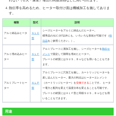
れない（引火・腐食）場合の間接加熱などに用いられます。
熱伝導を高めるため、ヒーター取付け面は機械加工を施してありま
す。
種類
型式
説明
シーズヒーターをアルミに鋳込んだヒーター。
アルミ鋳込みヒータ
ＡＬＣ
標準品のALC-207以外にも、いろいろな形状が可能です（
特
ー
型
注品
をご参照ください。）。
アルミプレートに溝加工を施し、シーズヒーターを
熱伝セ
アルミ埋め込みヒー
ＡＬＦ
メント
で固定して隙間を埋めたヒーター。
ター
型
プレートの材質にはＳＵＳ，Ｂｓなどを用いることもでき
ます。
アルミプレートに穴加工を施し、カートリッジヒーターを
差し込んだヒーター。最大の利点はヒーターエレメント
アルミプレートヒー
ＡＬＰ
（カートリッジヒーター）を
交換できる
ことです。 ヒータ
ター
型
ー電力と配列を変えて温度分布を変えることも可能です。
プレートの材質にはＡＬＦ型と同様ＳＵＳ，Ｂｓなどを用
いることもできます。
用途