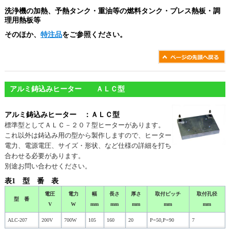
洗浄機の加熱、予熱タンク・重油等の燃料タンク・プレス熱板・調
理用熱板等
そのほか、
特注品
をご参照ください。
アルミ鋳込みヒーター ＡＬＣ型
アルミ鋳込みヒーター ：ＡＬＣ型
標準型としてＡＬＣ－２０７型ヒーターがあります。
これ以外は鋳込み用の型から製作しますので、ヒーター
電力、電源電圧、サイズ・形状、など仕様の詳細を打ち
合わせる必要があります。
別途お問い合わせください。
表1 型 番 表
電圧
電力
幅
長さ
厚さ
取付ピッチ
取付孔径
型 番
V
W
mm
mm
mm
mm
mm
ALC-207
200V
700W
105
160
20
P=50,P=90
7