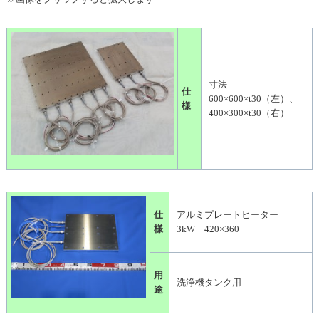
寸法
仕
600×600×t30（左）、
様
400×300×t30（右）
仕
アルミプレートヒーター
様
3kW 420×360
用
洗浄機タンク用
途