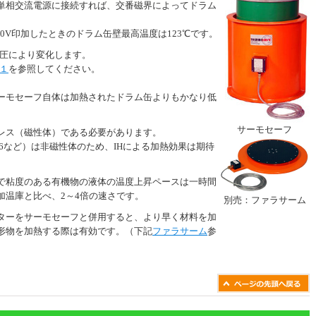
単相交流電源に接続すれば、交番磁界によってドラム
40V印加したときのドラム缶壁最高温度は123℃です。
圧により変化します。
１
を参照してください。
ーモセーフ自体は加熱されたドラム缶よりもかなり低
サーモセーフ
レス（磁性体）である必要があります。
316など）は非磁性体のため、IHによる加熱効果は期待
で粘度のある有機物の液体の温度上昇ペースは一時間
加温庫と比べ、2～4倍の速さです。
別売：ファラサーム
ターをサーモセーフと併用すると、より早く材料を加
形物を加熱する際は有効です。（下記
ファラサーム
参