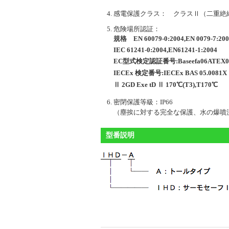
感電保護クラス： クラスⅡ（二重絶
危険場所認証：
規格 EN 60079-0:2004,EN 0079-7:200
IEC 61241-0:2004,EN61241-1:2004
EC型式検定認証番号:Baseefa06ATEX0
IECEx 検定番号:IECEx BAS 05.0081X
Ⅱ 2GD Exe tD Ⅱ 170℃(T3),T170℃
密閉保護等級：IP66
（塵挨に対する完全な保護、水の爆噴
型番説明