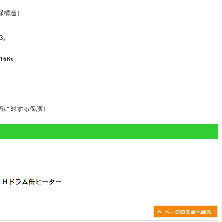
縁構造）
3,
166x
流に対する保護）