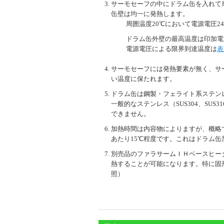
サーモセーフの中にドラム缶を入れて
缶壁は均一に発熱します。
周囲温度20℃において電源電圧2
ドラム缶外壁の最高温度は印加電
電源電圧による限界到達温度は
表
サーモセーフには発熱要素が無く、サ
い温度に保たれます。
ドラム缶は鋼製・フェライト系ステン
一般的なステンレス（SUS304、SUS
できません。
加熱時間は内容物によりますが、概略
あたり15℃程度です。これはドラム缶
別売品のファラサームＩＨベースヒー
熱することが可能になります。特に固
照）