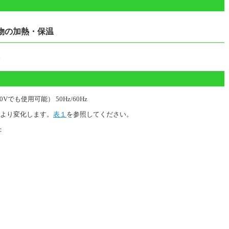
物の加熱・保温
。
Vでも使用可能） 50Hz/60Hz
より変化します。
表１
を参照してください。
：