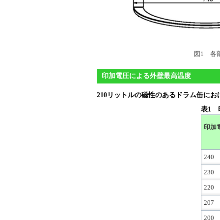
図1 各
印加電圧による外壁最高温度
210リットルの磁性のあるドラム缶に
表1
印加電
240
230
220
207
200