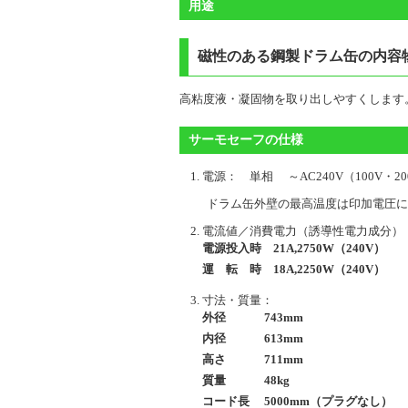
用途
磁性のある鋼製ドラム缶の内容
高粘度液・凝固物を取り出しやすくします
サーモセーフの仕様
電源： 単相 ～AC240V（100V・200
ドラム缶外壁の最高温度は印加電圧に
電流値／消費電力（誘導性電力成分）
電源投入時 21A,2750W（240V）
運 転 時 18A,2250W（240V）
寸法・質量：
外径 743mm
内径 613mm
高さ 711mm
質量 48kg
コード長 5000mm（プラグなし）