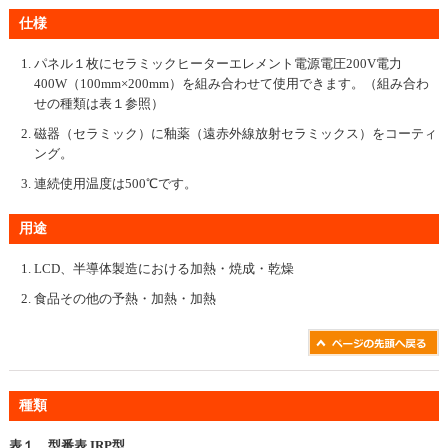
仕様
パネル１枚にセラミックヒーターエレメント電源電圧200V電力
400W（100mm×200mm）を組み合わせて使用できます。（組み合わ
せの種類は表１参照）
磁器（セラミック）に釉薬（遠赤外線放射セラミックス）をコーティ
ング。
連続使用温度は500℃です。
用途
LCD、半導体製造における加熱・焼成・乾燥
食品その他の予熱・加熱・加熱
種類
表１ 型番表 IRP型