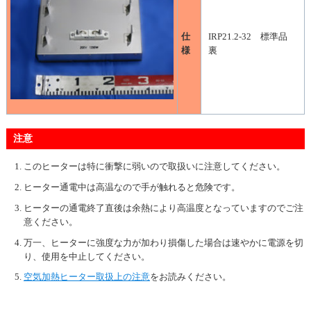
仕
IRP21.2-32 標準品
様
裏
注意
このヒーターは特に衝撃に弱いので取扱いに注意してください。
ヒーター通電中は高温なので手が触れると危険です。
ヒーターの通電終了直後は余熱により高温度となっていますのでご注
意ください。
万一、ヒーターに強度な力が加わり損傷した場合は速やかに電源を切
り、使用を中止してください。
空気加熱ヒーター取扱上の注意
をお読みください。